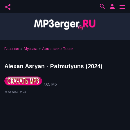
search
person
share
menu
Главная
»
Музыка
»
Армянские Песни
Alexan Asryan - Patmutyuns (2024)
7,05 Mb
22.07.2024, 20:49