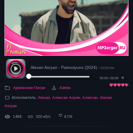
Alexan Asryan - Patmutyuns (2024)
- загрузка
00:00
/
00:00
Армянские Песни
Admin
Исполнитель:
Alexan
,
Алексан Асрян
,
Алексан
,
Alexan
Asryan
1494
320 кб/с
4.7
/
6