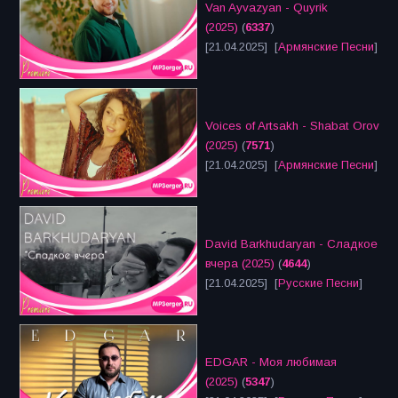
Van Ayvazyan - Quyrik
(2025)
(
6337
)
[21.04.2025] [
Армянские Песни
]
Voices of Artsakh - Shabat Orov
(2025)
(
7571
)
[21.04.2025] [
Армянские Песни
]
David Barkhudaryan - Сладкое
вчера (2025)
(
4644
)
[21.04.2025] [
Русские Песни
]
EDGAR - Моя любимая
(2025)
(
5347
)