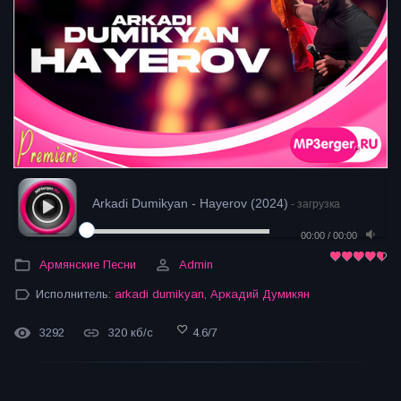
Arkadi Dumikyan - Hayerov (2024)
- загрузка
00:00
/
00:00
Армянские Песни
Admin
Исполнитель:
arkadi dumikyan
,
Аркадий Думикян
3292
320 кб/с
4.6
/
7