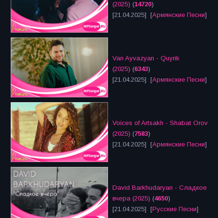
(2025)
(
14720
)
[21.04.2025] [
Армянские Песни
]
Van Ayvazyan - Quyrik
(2025)
(
6343
)
[21.04.2025] [
Армянские Песни
]
Voices of Artsakh - Shabat Orov
(2025)
(
7583
)
[21.04.2025] [
Армянские Песни
]
David Barkhudaryan - Сладкое
вчера (2025)
(
4650
)
[21.04.2025] [
Русские Песни
]