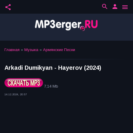
search
person
share
menu
Главная
»
Музыка
»
Армянские Песни
Arkadi Dumikyan - Hayerov (2024)
7,14 Mb
14.12.2024, 20:57