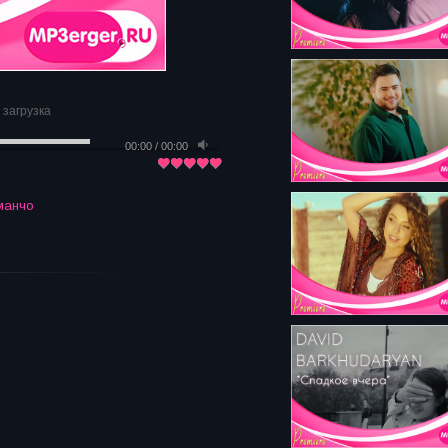
 загрузка
00:00
/
00:00
манчо