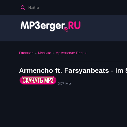
Главная
»
Музыка
»
Армянские Песни
Armencho ft. Farsyanbeats - Im 
5,57 Mb