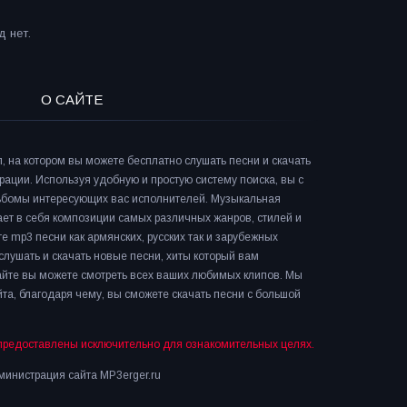
 нет.
О САЙТЕ
л, на котором вы можете бесплатно слушать песни и скачать
рации. Используя удобную и простую систему поиска, вы с
льбомы интересующих вас исполнителей. Музыкальная
ает в себя композиции самых различных жанров, стилей и
е mp3 песни как армянских, русских так и зарубежных
слушать и скачать новые песни, хиты который вам
сайте вы можете смотреть всех ваших любимых клипов. Мы
та, благодаря чему, вы сможете скачать песни с большой
предоставлены исключительно для ознакомительных целях.
инистрация сайта MP3erger.ru