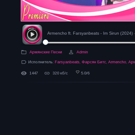
Armencho ft. Farsyanbeats - Im Sirun (2024)
-
Армянские Песни
Admin
Исполнитель:
Farsyanbeats
,
Фарсян Битс
,
Armencho
,
Ар
1447
320 кб/с
5.0
/
6