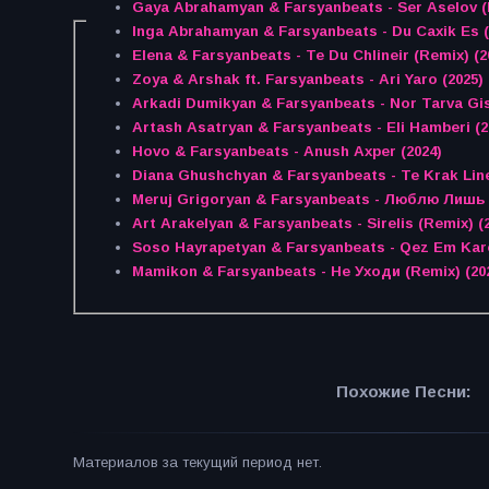
Gaya Abrahamyan & Farsyanbeats - Ser Aselov (
Inga Abrahamyan & Farsyanbeats - Du Caxik Es (
Elena & Farsyanbeats - Te Du Chlineir (Remix) (2
Zoya & Arshak ft. Farsyanbeats - Ari Yaro (2025)
Arkadi Dumikyan & Farsyanbeats - Nor Tarva Gis
Artash Asatryan & Farsyanbeats - Eli Hamberi (2
Hovo & Farsyanbeats - Anush Axper (2024)
Diana Ghushchyan & Farsyanbeats - Te Krak Line
Meruj Grigoryan & Farsyanbeats - Люблю Лишь 
Art Arakelyan & Farsyanbeats - Sirelis (Remix) (
Soso Hayrapetyan & Farsyanbeats - Qez Em Karo
Mamikon & Farsyanbeats - Не Уходи (Remix) (20
Похожие Песни:
Материалов за текущий период нет.