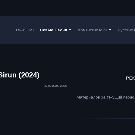
keyboard_arrow_down
keyboard_arrow_down
ГЛАВНАЯ
Новые Песни
Армянские MP3
Русские
Sirun (2024)
РЕК
27.09.2024, 21:30
Материалов за текущий период