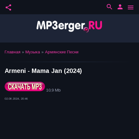
search
person
share
menu
Главная
»
Музыка
»
Армянские Песни
Armeni - Mama Jan (2024)
10,9 Mb
02.08.2024, 20:46