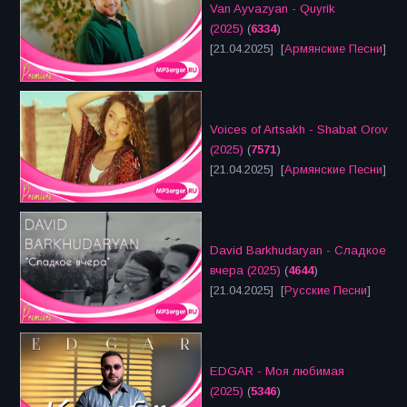
Van Ayvazyan - Quyrik
(2025)
(
6334
)
[21.04.2025] [
Армянские Песни
]
Voices of Artsakh - Shabat Orov
(2025)
(
7571
)
[21.04.2025] [
Армянские Песни
]
David Barkhudaryan - Сладкое
вчера (2025)
(
4644
)
[21.04.2025] [
Русские Песни
]
EDGAR - Моя любимая
(2025)
(
5346
)