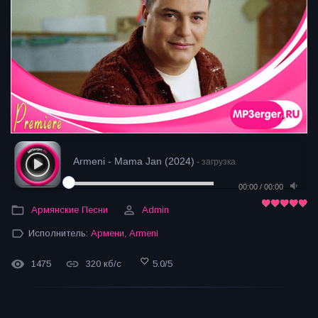
Armeni - Mama Jan (2024)
- загрузка
00:00
/
00:00
Армянские Песни
Admin
Исполнитель:
Армени
,
Armeni
1475
320 кб/с
5.0
/
5