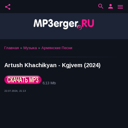
search
person
share
menu
Главная
»
Музыка
»
Армянские Песни
Artush Khachikyan - Kgjvem (2024)
6,13 Mb
22.07.2024, 21:13