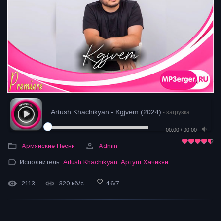
Artush Khachikyan - Kgjvem (2024)
- загрузка
00:00
/
00:00
Армянские Песни
Admin
Исполнитель:
Artush Khachikyan
,
Артуш Хачикян
2113
320 кб/с
4.6
/
7