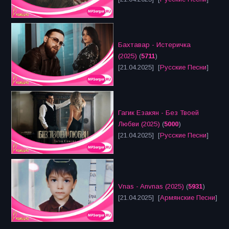
Бахтавар - Истеричка
(2025)
(
5711
)
[21.04.2025] [
Русские Песни
]
Гагик Езакян - Без Твоей
Любви (2025)
(
5000
)
[21.04.2025] [
Русские Песни
]
Vnas - Anvnas (2025)
(
5931
)
[21.04.2025] [
Армянские Песни
]