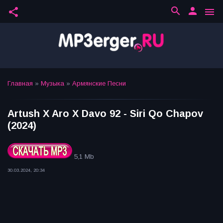
search
person
share
menu
Главная
»
Музыка
»
Армянские Песни
Artush X Aro X Davo 92 - Siri Qo Chapov
(2024)
5,1 Mb
30.03.2024, 20:34