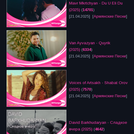
Mavr Mkrtchyan - Du U Eli Du
(2025)
(
14701
)
[21.04.2025] [
Армянские Песни
]
Van Ayvazyan - Quyrik
(2025)
(
6334
)
[21.04.2025] [
Армянские Песни
]
Voices of Artsakh - Shabat Orov
(2025)
(
7570
)
[21.04.2025] [
Армянские Песни
]
David Barkhudaryan - Сладкое
вчера (2025)
(
4642
)