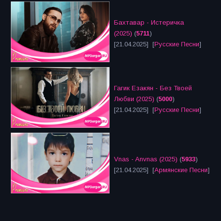
Бахтавар - Истеричка
(2025)
(
5711
)
[21.04.2025] [
Русские Песни
]
Гагик Езакян - Без Твоей
Любви (2025)
(
5000
)
[21.04.2025] [
Русские Песни
]
Vnas - Anvnas (2025)
(
5933
)
[21.04.2025] [
Армянские Песни
]