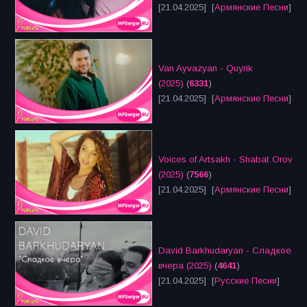
[21.04.2025] [
Армянские Песни
]
Van Ayvazyan - Quyrik
(2025)
(
6331
)
[21.04.2025] [
Армянские Песни
]
Voices of Artsakh - Shabat Orov
(2025)
(
7566
)
[21.04.2025] [
Армянские Песни
]
David Barkhudaryan - Сладкое
вчера (2025)
(
4641
)
[21.04.2025] [
Русские Песни
]