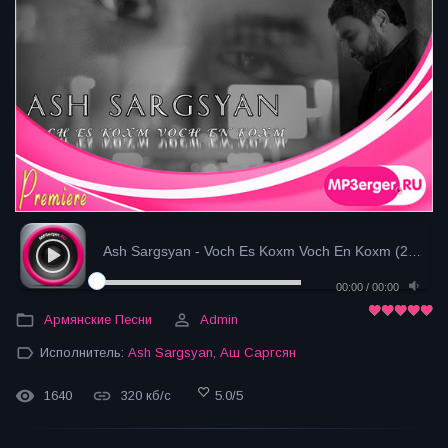
Ash Sargsyan - Voch Es Koxm Voch En Koxm (2024)
-
00:00
/
00:00
Армянские Песни
Admin
Исполнитель:
Ash Sargsyan
,
Аш Саргсян
1640
320 кб/с
5.0
/
5