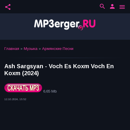
search
person
share
menu
Главная
»
Музыка
»
Армянские Песни
Ash Sargsyan - Voch Es Koxm Voch En
Koxm (2024)
6,65 Mb
12.10.2024, 15:52