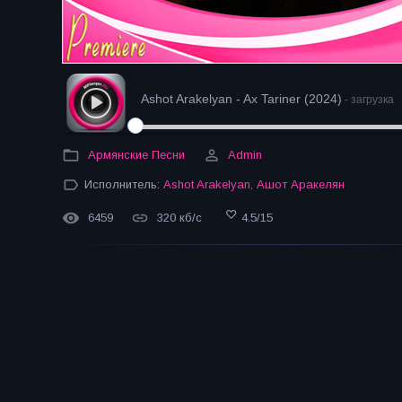
Ashot Arakelyan - Ax Tariner (2024)
- загрузка
Армянские Песни
Admin
Исполнитель:
Ashot Arakelyan
,
Ашот Аракелян
6459
320 кб/с
4.5
/
15