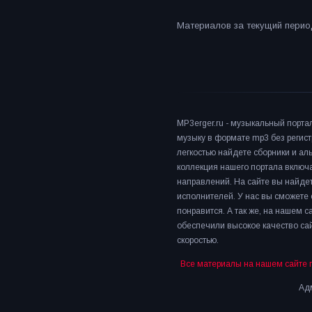
Материалов за текущий период
MP3erger.ru - музыкальный порта
музыку в формате mp3 без регист
легкостью найдете сборники и а
коллекция нашего портала включ
направлений. На сайте вы найдет
исполнителей. У нас вы сможете 
понравится. А так же, на нашем 
обеспечили высокое качество сай
скоростью.
Все материалы на нашем сайте 
Адм