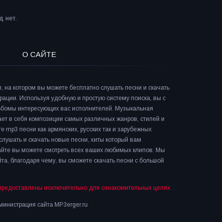
 нет.
О САЙТЕ
л, на котором вы можете бесплатно слушать песни и скачать
рации. Используя удобную и простую систему поиска, вы с
льбомы интересующих вас исполнителей. Музыкальная
ает в себя композиции самых различных жанров, стилей и
е mp3 песни как армянских, русских так и зарубежных
слушать и скачать новые песни, хиты который вам
сайте вы можете смотреть всех ваших любимых клипов. Мы
та, благодаря чему, вы сможете скачать песни с большой
предоставлены исключительно для ознакомительных целях.
инистрация сайта MP3erger.ru