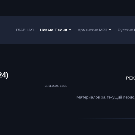
keyboard_arrow_down
keyboard_arrow_down
ГЛАВНАЯ
Новые Песни
Армянские MP3
Русские
24)
РЕК
24.11.2024, 13:01
Материалов за текущий период