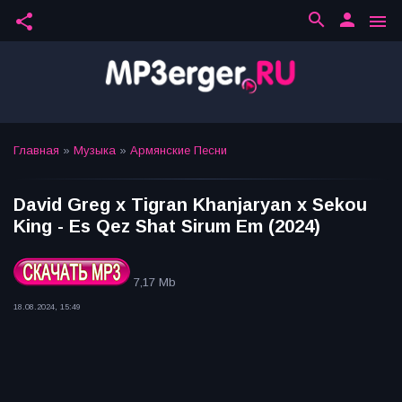
search
person
share
menu
Главная
»
Музыка
»
Армянские Песни
David Greg x Tigran Khanjaryan x Sekou
King - Es Qez Shat Sirum Em (2024)
7,17 Mb
18.08.2024, 15:49