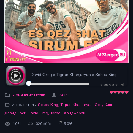
David Greg x Tigran Khanjaryan x Sekou King - Es Q...
00:00
/
00:00
Армянские Песни
Admin
Исполнитель:
Sekou King
,
Tigran Khanjaryan
,
Секу Кинг
,
Давид Грег
,
David Greg
,
Тигран Ханджарян
1061
320 кб/с
5.0
/
6