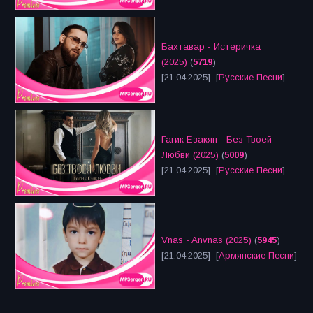
Бахтавар - Истеричка
(2025)
(
5719
)
[21.04.2025] [
Русские Песни
]
Гагик Езакян - Без Твоей
Любви (2025)
(
5009
)
[21.04.2025] [
Русские Песни
]
Vnas - Anvnas (2025)
(
5945
)
[21.04.2025] [
Армянские Песни
]