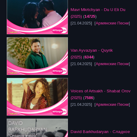
Mavr Mkrtchyan - Du U Eli Du
(2025)
(
14725
)
[21.04.2025] [
Армянские Песни
]
Van Ayvazyan - Quyrik
(2025)
(
6344
)
[21.04.2025] [
Армянские Песни
]
Voices of Artsakh - Shabat Orov
(2025)
(
7586
)
[21.04.2025] [
Армянские Песни
]
David Barkhudaryan - Сладкое