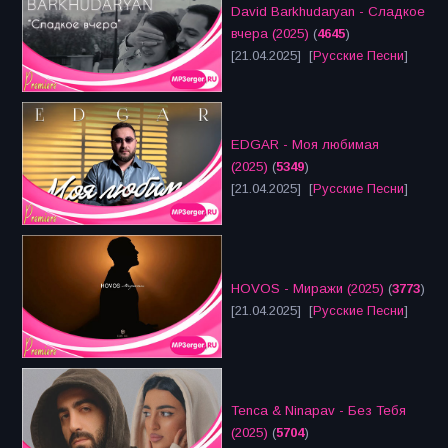
David Barkhudaryan - Сладкое
вчера (2025)
(
4645
)
[21.04.2025] [
Русские Песни
]
EDGAR - Моя любимая
(2025)
(
5349
)
[21.04.2025] [
Русские Песни
]
HOVOS - Миражи (2025)
(
3773
)
[21.04.2025] [
Русские Песни
]
Tenca & Ninapav - Без Тебя
(2025)
(
5704
)