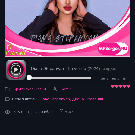
Diana Stepanyan - En vor du (2024)
- загрузка
00:00
/
00:00
Армянские Песни
Admin
Исполнитель:
Diana Stepanyan
,
Диана Степанян
2869
320 кб/с
5.0
/
7