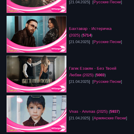
[21.04.2025] [
Русские Песни
]
Бахтавар - Истеричка
(2025)
(
5714
)
[21.04.2025] [
Русские Песни
]
Гагик Езакян - Без Твоей
Любви (2025)
(
5003
)
[21.04.2025] [
Русские Песни
]
Vnas - Anvnas (2025)
(
5937
)
[21.04.2025] [
Армянские Песни
]