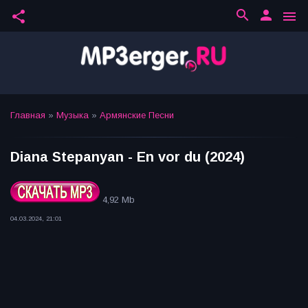
search
person
share
menu
Главная
»
Музыка
»
Армянские Песни
Diana Stepanyan - En vor du (2024)
4,92 Mb
04.03.2024, 21:01