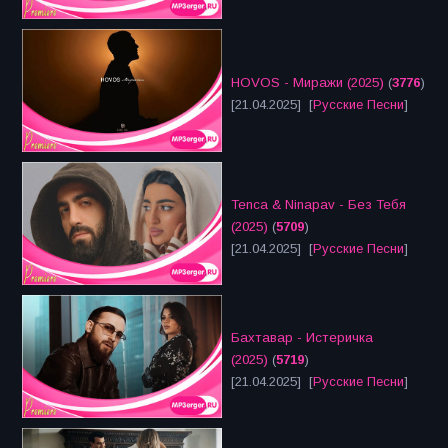
HOVOS - Миражи (2025)
(
3776
)
[21.04.2025] [
Русские Песни
]
Tenca & Ninapav - Без Тебя
(2025)
(
5709
)
[21.04.2025] [
Русские Песни
]
Бахтавар - Истеричка
(2025)
(
5719
)
[21.04.2025] [
Русские Песни
]