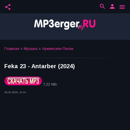
search
person
share
menu
Главная
»
Музыка
»
Армянские Песни
Feka 23 - Antarber (2024)
7,22 Mb
20.04.2024, 11:14