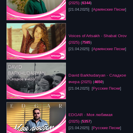
(2025)
(
6344
)
[21.04.2025] [
Армянские Песни
]
Voices of Artsakh - Shabat Orov
(2025)
(
7585
)
[21.04.2025] [
Армянские Песни
]
David Barkhudaryan - Сладкое
вчера (2025)
(
4650
)
[21.04.2025] [
Русские Песни
]
EDGAR - Моя любимая
(2025)
(
5357
)
[21.04.2025] [
Русские Песни
]