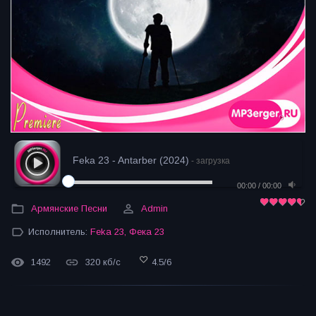
Feka 23 - Antarber (2024)
- загрузка
00:00
/
00:00
Армянские Песни
Admin
Исполнитель:
Feka 23
,
Фека 23
1492
320 кб/с
4.5
/
6