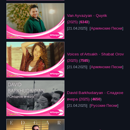
Van Ayvazyan - Quyrik
(2025)
(
6343
)
[21.04.2025] [
Армянские Песни
]
Voices of Artsakh - Shabat Orov
(2025)
(
7585
)
[21.04.2025] [
Армянские Песни
]
David Barkhudaryan - Сладкое
вчера (2025)
(
4650
)
[21.04.2025] [
Русские Песни
]