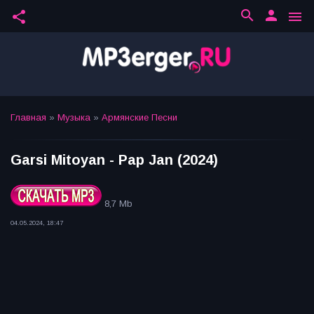
search
person
share
menu
Главная
»
Музыка
»
Армянские Песни
Garsi Mitoyan - Pap Jan (2024)
8,7 Mb
04.05.2024, 18:47