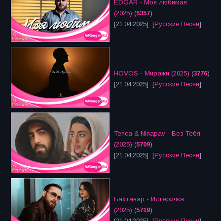
EDGAR - Моя любимая
(2025)
(
5357
)
[21.04.2025] [
Русские Песни
]
HOVOS - Миражи (2025)
(
3776
)
[21.04.2025] [
Русские Песни
]
Tenca & Ninapav - Без Тебя
(2025)
(
5709
)
[21.04.2025] [
Русские Песни
]
Бахтавар - Истеричка
(2025)
(
5719
)
[21.04.2025] [
Русские Песни
]