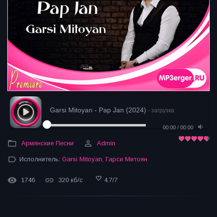
Garsi Mitoyan - Pap Jan (2024)
- загрузка
00:00
/
00:00
Армянские Песни
Admin
Исполнитель:
Garsi Mitoyan
,
Гарси Митоян
1746
320 кб/с
4.7
/
7