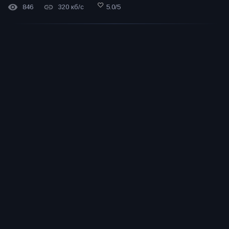
846
320 кб/с
5.0
/
5