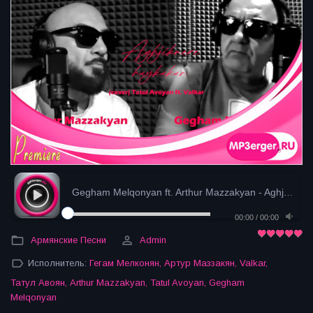
Gegham Melqonyan ft. Arthur Mazzakyan - Aghjiknere...
00:00
/
00:00
Армянские Песни
Admin
Исполнитель:
Гегам Мелконян
,
Артур Маззакян
,
Valkar
,
Татул Авоян
,
Arthur Mazzakyan
,
Tatul Avoyan
,
Gegham
Melqonyan