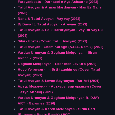
Farsyanbeats - Darnacel e Ays Ashxarhe (2023)
Tatul Avoyan & Arman Mardanyan - Man Es Galis
(2023)
Nana & Tatul Avoyan - Vay vay (2023)
Dj Davo ft. Tatul Avoyan - Arevner (2023)
Tatul Avoyan & Edik Harutyunyan - Vay Du Vay Du
(2022)
Silvi - Erazs (Cover, Tatul Avoyan) (2022)
Tatul Avoyan - Chem Karogh (A.B.L. Remix) (2022)
Vardan Urumyan & Gegham Melqonyan - Sirun
Akhchik (2022)
Gegham Melqonyan - Esor Inch Lav Ora (2022)
Hovo Yeranyan - Im Srti taguhin es (Cover Tatul
Avoyan) (2021)
Tatul Avoyan & Levon Seyranyan - Yar Ari (2021)
Артур Межлумян - Астхеры вар еркнкум (Cover,
Татул Авоян) (2021)
Vardan Urumyan & Gegham Melqonyan ft. DJAY-
ART - Garun es (2020)
Tatul Avoyan & Karen Melqonyan - Sirun Peri
(Rubenyan Beats Remix) (2020)