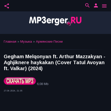
search
person
share
menu
Главная
»
Музыка
»
Армянские Песни
Gegham Melqonyan ft. Arthur Mazzakyan -
Aghjiknere haykakan (Cover Tatul Avoyan
ft. Valkar) (2024)
6,08 Mb
27.09.2024, 21:35