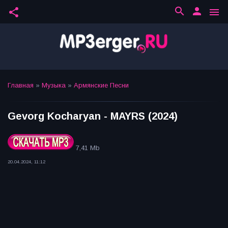
search
person
share
menu
Главная
»
Музыка
»
Армянские Песни
Gevorg Kocharyan - MAYRS (2024)
7,41 Mb
20.04.2024, 11:12