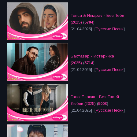
Tenca & Ninapav - Без Тебя
(2025)
(
5704
)
[21.04.2025] [
Русские Песни
]
Бахтавар - Истеричка
(2025)
(
5714
)
[21.04.2025] [
Русские Песни
]
Гагик Езакян - Без Твоей
Любви (2025)
(
5003
)
[21.04.2025] [
Русские Песни
]