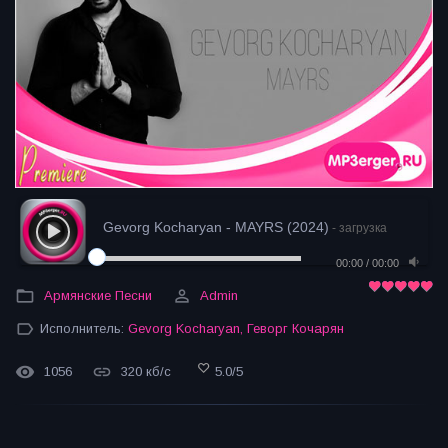
Gevorg Kocharyan - MAYRS (2024)
- загрузка
00:00
/
00:00
Армянские Песни
Admin
Исполнитель:
Gevorg Kocharyan
,
Геворг Кочарян
1056
320 кб/с
5.0
/
5