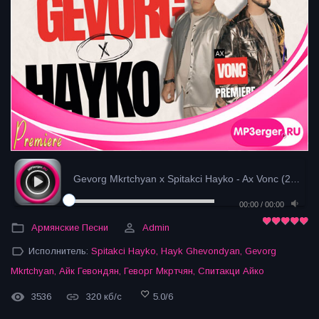
Gevorg Mkrtchyan x Spitakci Hayko - Ax Vonc (2024)
-
00:00
/
00:00
Армянские Песни
Admin
Исполнитель:
Spitakci Hayko
,
Hayk Ghevondyan
,
Gevorg
Mkrtchyan
,
Айк Гевондян
,
Геворг Мкртчян
,
Спитакци Айко
3536
320 кб/с
5.0
/
6