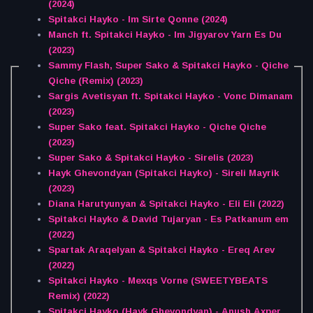
(2024)
Spitakci Hayko - Im Sirte Qonne (2024)
Manch ft. Spitakci Hayko - Im Jigyarov Yarn Es Du
(2023)
Sammy Flash, Super Sako & Spitakci Hayko - Qiche
Qiche (Remix) (2023)
Sargis Avetisyan ft. Spitakci Hayko - Vonc Dimanam
(2023)
Super Sako feat. Spitakci Hayko - Qiche Qiche
(2023)
Super Sako & Spitakci Hayko - Sirelis (2023)
Hayk Ghevondyan (Spitakci Hayko) - Sireli Mayrik
(2023)
Diana Harutyunyan & Spitakci Hayko - Eli Eli (2022)
Spitakci Hayko & David Tujaryan - Es Patkanum em
(2022)
Spartak Araqelyan & Spitakci Hayko - Ereq Arev
(2022)
Spitakci Hayko - Mexqs Vorne (SWEETYBEATS
Remix) (2022)
Spitakci Hayko (Hayk Ghevondyan) - Anush Axper