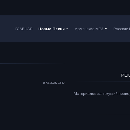
keyboard_arrow_down
keyboard_arrow_down
ГЛАВНАЯ
Новые Песни
Армянские MP3
Русские
РЕК
18.03.2024, 22:50
Материалов за текущий период