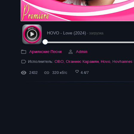
HOVO - Love (2024)
- загрузка
Армянские Песни
Admin
Исполнитель:
ОВО
,
Оганнес Карамян
,
Hovo
,
Hovhannes
2432
320 кб/с
4.4
/
7