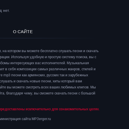
 нет.
О САЙТЕ
л, на котором вы можете бесплатно слушать песни и скачать
рации. Используя удобную и простую систему поиска, вы с
льбомы интересующих вас исполнителей. Музыкальная
ает в себя композиции самых различных жанров, стилей и
е mp3 песни как армянских, русских так и зарубежных
слушать и скачать новые песни, хиты который вам
сайте вы можете смотреть всех ваших любимых клипов. Мы
та, благодаря чему, вы сможете скачать песни с большой
предоставлены исключительно для ознакомительных целях.
инистрация сайта MP3erger.ru