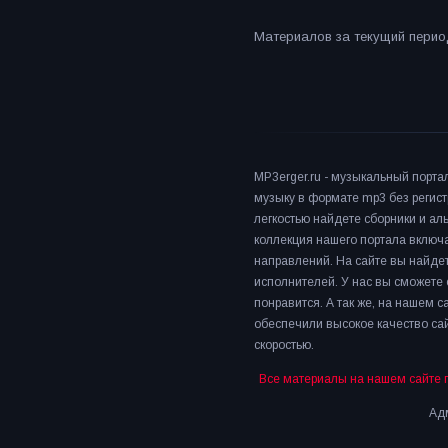
Материалов за текущий период
MP3erger.ru - музыкальный порта
музыку в формате mp3 без регист
легкостью найдете сборники и а
коллекция нашего портала включ
направлений. На сайте вы найдет
исполнителей. У нас вы сможете 
понравится. А так же, на нашем 
обеспечили высокое качество сай
скоростью.
Все материалы на нашем сайте 
Адм