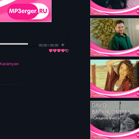
00:00
/
00:00
 Karamyan