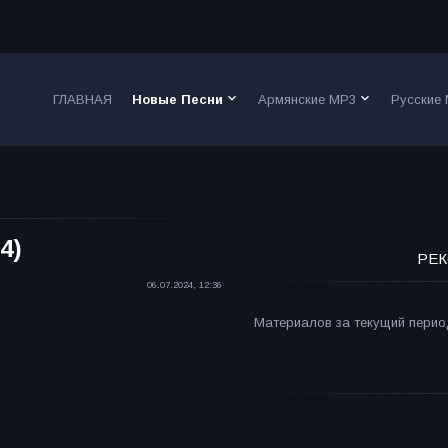
keyboard_arrow_down
keyboard_arrow_down
ГЛАВНАЯ
Новые Песни
Армянские MP3
Русские
4)
РЕК
06.07.2024, 12:36
Материалов за текущий период