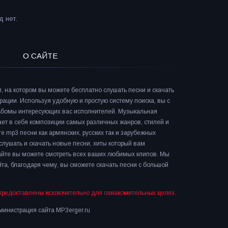
 нет.
О САЙТЕ
л, на котором вы можете бесплатно слушать песни и скачать
рации. Используя удобную и простую систему поиска, вы с
льбомы интересующих вас исполнителей. Музыкальная
ает в себя композиции самых различных жанров, стилей и
е mp3 песни как армянских, русских так и зарубежных
слушать и скачать новые песни, хиты который вам
сайте вы можете смотреть всех ваших любимых клипов. Мы
та, благодаря чему, вы сможете скачать песни с большой
предоставлены исключительно для ознакомительных целях.
инистрация сайта MP3erger.ru