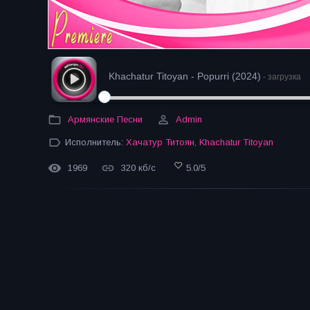
Khachatur Titoyan - Popurri (2024)
- загрузка
Армянские Песни
Admin
Исполнитель:
Хачатур Титоян
,
Khachatur Titoyan
1969
320 кб/с
5.0
/
5