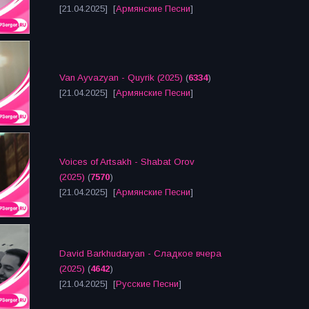
[21.04.2025] [
Армянские Песни
]
Van Ayvazyan - Quyrik (2025)
(
6334
)
[21.04.2025] [
Армянские Песни
]
Voices of Artsakh - Shabat Orov
(2025)
(
7570
)
[21.04.2025] [
Армянские Песни
]
David Barkhudaryan - Сладкое вчера
(2025)
(
4642
)
[21.04.2025] [
Русские Песни
]