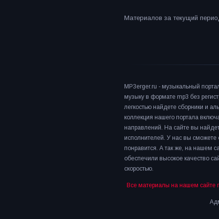
Материалов за текущий период
MP3erger.ru - музыкальный порта
музыку в формате mp3 без регист
легкостью найдете сборники и а
коллекция нашего портала включ
направлений. На сайте вы найдет
исполнителей. У нас вы сможете 
понравится. А так же, на нашем 
обеспечили высокое качество сай
скоростью.
Все материалы на нашем сайте 
Адм