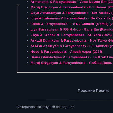
Armenchik & Farsyanbeats - Vonc Nayum Em (20
Meruj Grigoryan & Farsyanbeats - Um Hamar (20
Gaya Abrahamyan & Farsyanbeats - Ser Aselov (
Inga Abrahamyan & Farsyanbeats - Du Caxik Es (
Elena & Farsyanbeats - Te Du Chlineir (Remix) (2
Liya Barseghyan ft RG Hakob - Galis Em (Remix) 
Zoya & Arshak ft. Farsyanbeats - Ari Yaro (2025)
Arkadi Dumikyan & Farsyanbeats - Nor Tarva Gis
Artash Asatryan & Farsyanbeats - Eli Hamberi (2
Hovo & Farsyanbeats - Anush Axper (2024)
Diana Ghushchyan & Farsyanbeats - Te Krak Line
Meruj Grigoryan & Farsyanbeats - Люблю Лишь 
Похожие Песни:
Материалов за текущий период нет.