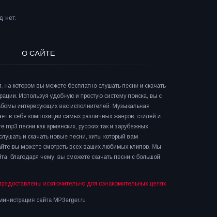
 нет.
О САЙТЕ
л, на котором вы можете бесплатно слушать песни и скачать
рации. Используя удобную и простую систему поиска, вы с
льбомы интересующих вас исполнителей. Музыкальная
ает в себя композиции самых различных жанров, стилей и
е mp3 песни как армянских, русских так и зарубежных
слушать и скачать новые песни, хиты который вам
сайте вы можете смотреть всех ваших любимых клипов. Мы
та, благодаря чему, вы сможете скачать песни с большой
предоставлены исключительно для ознакомительных целях.
инистрация сайта MP3erger.ru