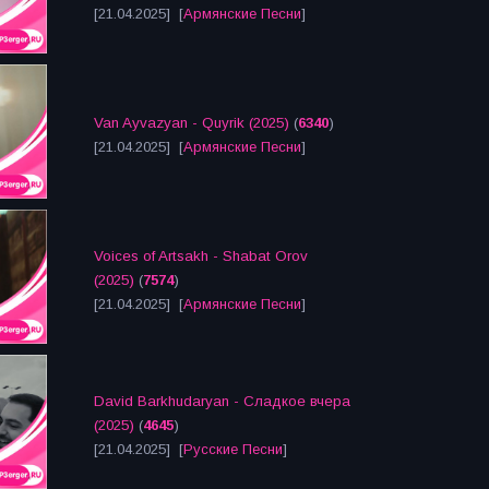
[21.04.2025] [
Армянские Песни
]
Van Ayvazyan - Quyrik (2025)
(
6340
)
[21.04.2025] [
Армянские Песни
]
Voices of Artsakh - Shabat Orov
(2025)
(
7574
)
[21.04.2025] [
Армянские Песни
]
David Barkhudaryan - Сладкое вчера
(2025)
(
4645
)
[21.04.2025] [
Русские Песни
]