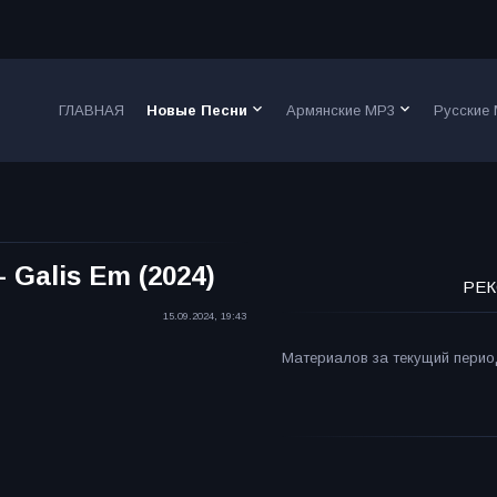
keyboard_arrow_down
keyboard_arrow_down
ГЛАВНАЯ
Новые Песни
Армянские MP3
Русские
 Galis Em (2024)
РЕК
15.09.2024, 19:43
Материалов за текущий период