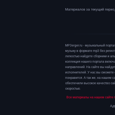
Материалов за текущий период
MP3erger.ru - музыкальный порта
музыку в формате mp3 без регист
легкостью найдете сборники и а
коллекция нашего портала включ
направлений. На сайте вы найдет
исполнителей. У нас вы сможете 
понравится. А так же, на нашем 
обеспечили высокое качество сай
скоростью.
Все материалы на нашем сайте 
Адм