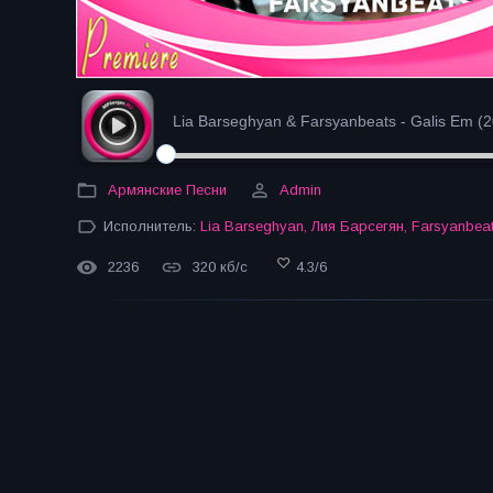
Lia Barseghyan & Farsyanbeats - Galis Em (
Армянские Песни
Admin
Исполнитель:
Lia Barseghyan
,
Лия Барсегян
,
Farsyanbea
2236
320 кб/с
4.3
/
6