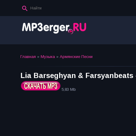
Главная
»
Музыка
»
Армянские Песни
Lia Barseghyan & Farsyanbeats -
5,83 Mb