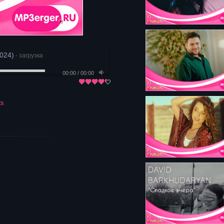
2024)
- загрузка
00:00
/
00:00
ts