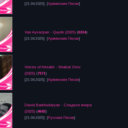
[21.04.2025] [
Армянские Песни
]
Van Ayvazyan - Quyrik (2025)
(
6334
)
[21.04.2025] [
Армянские Песни
]
Voices of Artsakh - Shabat Orov
(2025)
(
7571
)
[21.04.2025] [
Армянские Песни
]
David Barkhudaryan - Сладкое вчера
(2025)
(
4643
)
[21.04.2025] [
Русские Песни
]