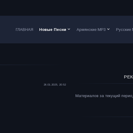
keyboard_arrow_down
keyboard_arrow_down
ГЛАВНАЯ
Новые Песни
Армянские MP3
Русские
РЕК
26.01.2025, 20:52
Материалов за текущий период