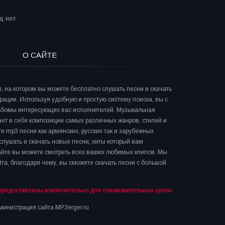
 нет.
О САЙТЕ
л, на котором вы можете бесплатно слушать песни и скачать
рации. Используя удобную и простую систему поиска, вы с
льбомы интересующих вас исполнителей. Музыкальная
ает в себя композиции самых различных жанров, стилей и
е mp3 песни как армянских, русских так и зарубежных
слушать и скачать новые песни, хиты который вам
сайте вы можете смотреть всех ваших любимых клипов. Мы
та, благодаря чему, вы сможете скачать песни с большой
предоставлены исключительно для ознакомительных целях.
инистрация сайта MP3erger.ru