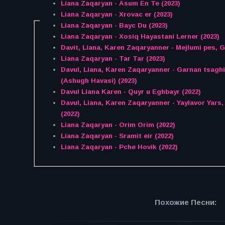
Liana Zaqaryan - Asum En Te (2023)
Liana Zaqaryan - Xrovac er (2023)
Liana Zaqaryan - Bayc Du (2023)
Liana Zaqaryan - Xosiq Hayastani Lerner (2023)
Davit, Liana, Karen Zaqaryanner - Mejlumi pes, 
Liana Zaqaryan - Tar Tar (2023)
Davul, Liana, Karen Zaqaryanner - Garnan tsaghik es, Eghniki pes tsur mi ashe
(Ashugh Havasi) (2023)
Davul Liana Karen - Quyr u Eghbayr (2022)
Davul, Liana, Karen Zaqaryanner - Yaylavor Yars
(2022)
Liana Zaqaryan - Orim Orim (2022)
Liana Zaqaryan - Sramit eir (2022)
Liana Zaqaryan - Pche Hovik (2022)
Похожие Песни: