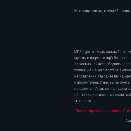
Материалов за текущий период
MP3erger.ru - музыкальный порта
музыку в формате mp3 без регист
легкостью найдете сборники и а
коллекция нашего портала включ
направлений. На сайте вы найдет
исполнителей. У нас вы сможете 
понравится. А так же, на нашем 
обеспечили высокое качество сай
скоростью.
Все материалы на нашем сайте 
Адм