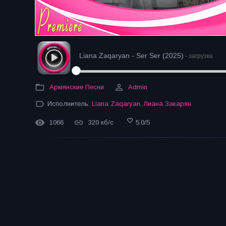
Liana Zaqaryan - Ser Ser (2025)
- загрузка
Армянские Песни
Admin
Исполнитель:
Liana Zaqaryan
,
Лиана Закарян
1066
320 кб/с
5.0
/
5