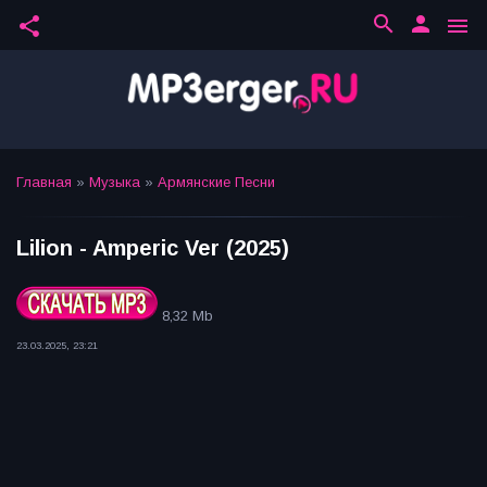
search
person
share
menu
Главная
»
Музыка
»
Армянские Песни
Lilion - Amperic Ver (2025)
8,32 Mb
23.03.2025, 23:21