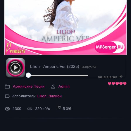
Lilion - Amperic Ver (2025)
- загрузка
00:00
/
00:00
Армянские Песни
Admin
Исполнитель:
Lilion
,
Лилион
1300
320 кб/с
5.0
/
6