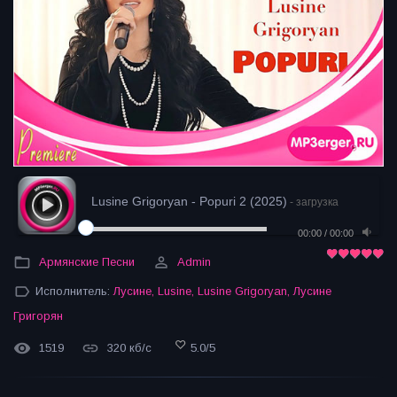
Lusine Grigoryan - Popuri 2 (2025)
- загрузка
00:00
/
00:00
Армянские Песни
Admin
Исполнитель:
Лусине
,
Lusine
,
Lusine Grigoryan
,
Лусине
Григорян
1519
320 кб/с
5.0
/
5