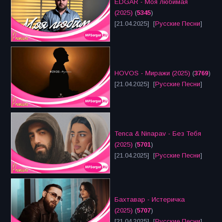
EDGAR - Моя любимая
(2025)
(
5345
)
[21.04.2025] [
Русские Песни
]
HOVOS - Миражи (2025)
(
3769
)
[21.04.2025] [
Русские Песни
]
Tenca & Ninapav - Без Тебя
(2025)
(
5701
)
[21.04.2025] [
Русские Песни
]
Бахтавар - Истеричка
(2025)
(
5707
)
[21.04.2025] [
Русские Песни
]