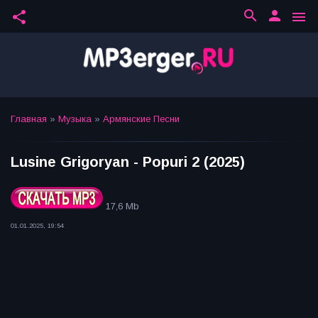
search
person
share
menu
Главная
»
Музыка
»
Армянские Песни
Lusine Grigoryan - Popuri 2 (2025)
17,6 Mb
01.01.2025, 19:54