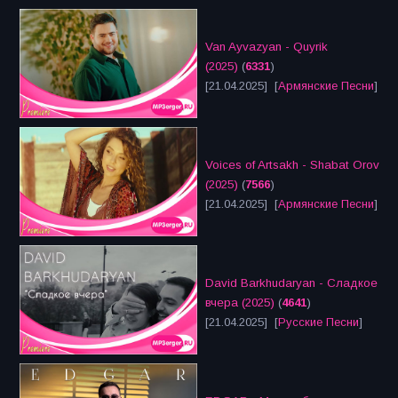
Van Ayvazyan - Quyrik
(2025)
(
6331
)
[21.04.2025] [
Армянские Песни
]
Voices of Artsakh - Shabat Orov
(2025)
(
7566
)
[21.04.2025] [
Армянские Песни
]
David Barkhudaryan - Сладкое
вчера (2025)
(
4641
)
[21.04.2025] [
Русские Песни
]