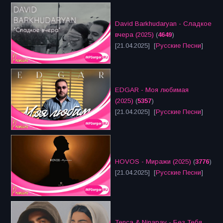
David Barkhudaryan - Сладкое
вчера (2025)
(
4649
)
[21.04.2025] [
Русские Песни
]
EDGAR - Моя любимая
(2025)
(
5357
)
[21.04.2025] [
Русские Песни
]
HOVOS - Миражи (2025)
(
3776
)
[21.04.2025] [
Русские Песни
]
Tenca & Ninapav - Без Тебя