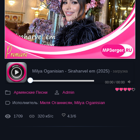
Milya Oganisian - Siraharvel em (2025)
- загрузка
00:00
/
00:00
Армянские Песни
Admin
Исполнитель:
Миля Оганнисян
,
Milya Oganisian
1709
320 кб/с
4.3
/
6