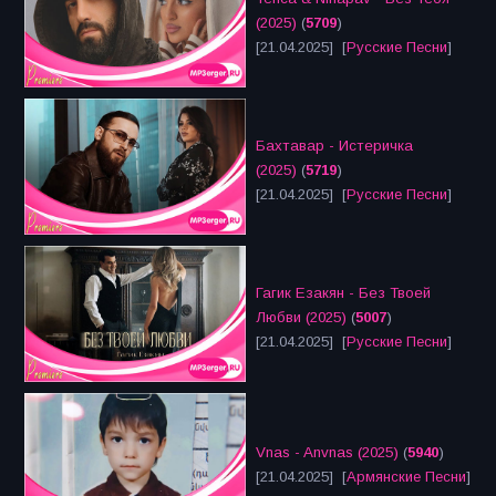
(2025)
(
5709
)
[21.04.2025] [
Русские Песни
]
Бахтавар - Истеричка
(2025)
(
5719
)
[21.04.2025] [
Русские Песни
]
Гагик Езакян - Без Твоей
Любви (2025)
(
5007
)
[21.04.2025] [
Русские Песни
]
Vnas - Anvnas (2025)
(
5940
)
[21.04.2025] [
Армянские Песни
]