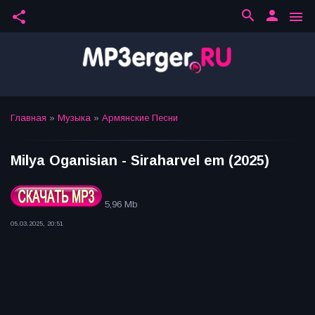
search
person
share
menu
Главная
»
Музыка
»
Армянские Песни
Milya Oganisian - Siraharvel em (2025)
5,96 Mb
05.03.2025, 20:51