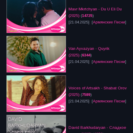
Mavr Mkrtchyan - Du U Eli Du
(2025)
(
14725
)
[21.04.2025] [
Армянские Песни
]
Van Ayvazyan - Quyrik
(2025)
(
6344
)
[21.04.2025] [
Армянские Песни
]
Voices of Artsakh - Shabat Orov
(2025)
(
7589
)
[21.04.2025] [
Армянские Песни
]
David Barkhudaryan - Сладкое