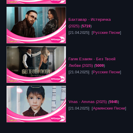
Бахтавар - Истеричка
(2025)
(
5719
)
[21.04.2025] [
Русские Песни
]
Гагик Езакян - Без Твоей
Любви (2025)
(
5009
)
[21.04.2025] [
Русские Песни
]
Vnas - Anvnas (2025)
(
5945
)
[21.04.2025] [
Армянские Песни
]