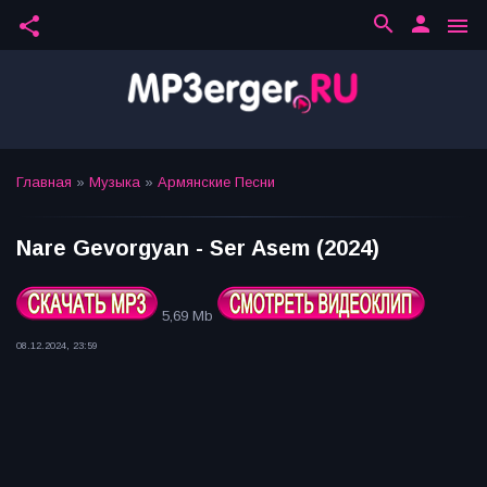
search
person
share
menu
Главная
»
Музыка
»
Армянские Песни
Nare Gevorgyan - Ser Asem (2024)
5,69 Mb
08.12.2024, 23:59