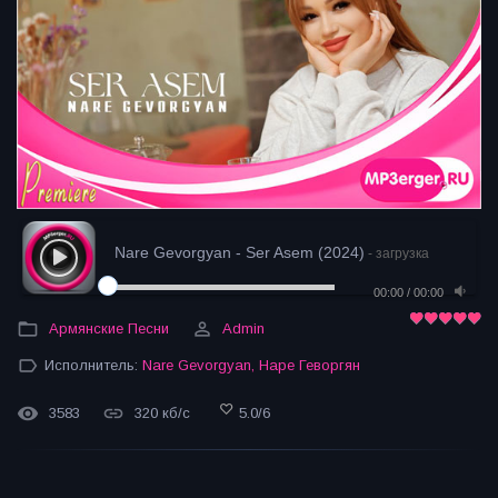
Nare Gevorgyan - Ser Asem (2024)
- загрузка
00:00
/
00:00
Армянские Песни
Admin
Исполнитель:
Nare Gevorgyan
,
Наре Геворгян
3583
320 кб/с
5.0
/
6