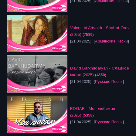
[21.04.2025] [
Армянские Песни
]
Voices of Artsakh - Shabat Orov
(2025)
(
7589
)
[21.04.2025] [
Армянские Песни
]
David Barkhudaryan - Сладкое
вчера (2025)
(
4650
)
[21.04.2025] [
Русские Песни
]
EDGAR - Моя любимая
(2025)
(
5358
)
[21.04.2025] [
Русские Песни
]