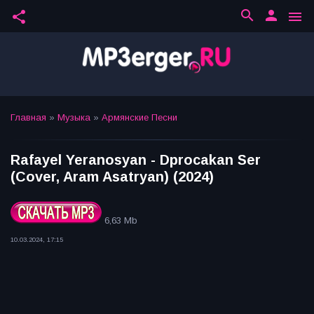
search
person
share
menu
Главная
»
Музыка
»
Армянские Песни
Rafayel Yeranosyan - Dprocakan Ser
(Cover, Aram Asatryan) (2024)
6,63 Mb
10.03.2024, 17:15