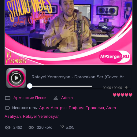
Rafayel Yeranosyan - Dprocakan Ser (Cover, Aram As...
00:00
/
00:00
Армянские Песни
Admin
Исполнитель:
Арам Асатрян
,
Рафаел Ераносян
,
Aram
Asatryan
,
Rafayel Yeranosyan
2462
320 кб/с
5.0
/
5