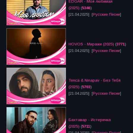
EDGAR - Моя любимая
(2025)
(
5346
)
[21.04.2025] [
Русские Песни
]
HOVOS - Миражи (2025)
(
3771
)
[21.04.2025] [
Русские Песни
]
Tenca & Ninapav - Без Тебя
(2025)
(
5703
)
[21.04.2025] [
Русские Песни
]
Бахтавар - Истеричка
(2025)
(
5711
)
[21.04.2025] [
Русские Песни
]