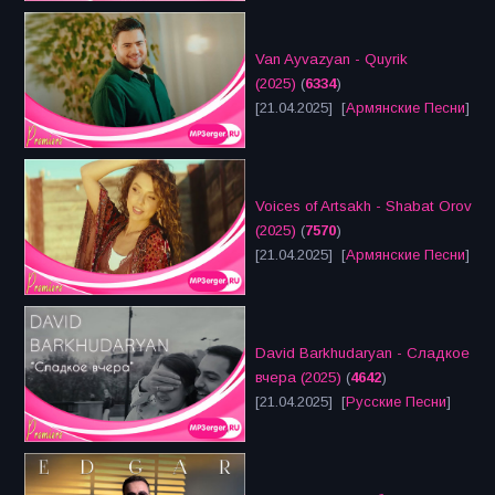
Van Ayvazyan - Quyrik
(2025)
(
6334
)
[21.04.2025] [
Армянские Песни
]
Voices of Artsakh - Shabat Orov
(2025)
(
7570
)
[21.04.2025] [
Армянские Песни
]
David Barkhudaryan - Сладкое
вчера (2025)
(
4642
)
[21.04.2025] [
Русские Песни
]