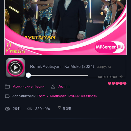
Romik Avetisyan - Ka Meke (2024)
- загрузка
00:00
/
00:00
Армянские Песни
Admin
Исполнитель:
Romik Avetisyan
,
Ромик Аветисян
2941
320 кб/с
5.0
/
5