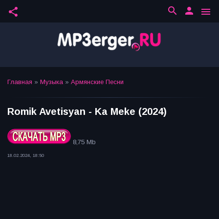
search
person
share
menu
Главная
»
Музыка
»
Армянские Песни
Romik Avetisyan - Ka Meke (2024)
8,75 Mb
18.02.2024, 18:50