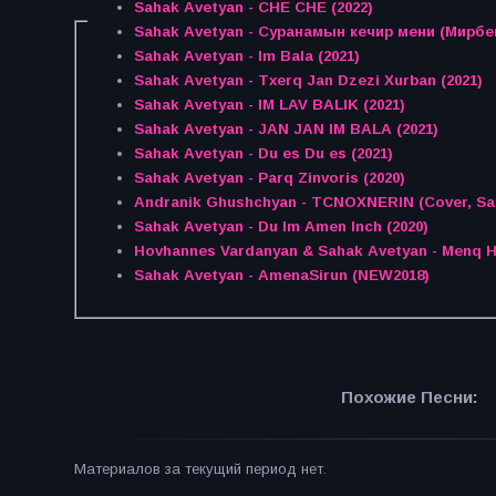
Sahak Avetyan - CHE CHE (2022)
Sahak Avetyan - Суранамын кечир мени (Мирбек
Sahak Avetyan - Im Bala (2021)
Sahak Avetyan - Txerq Jan Dzezi Xurban (2021)
Sahak Avetyan - IM LAV BALIK (2021)
Sahak Avetyan - JAN JAN IM BALA (2021)
Sahak Avetyan - Du es Du es (2021)
Sahak Avetyan - Parq Zinvoris (2020)
Andranik Ghushchyan - TCNOXNERIN (C
Sahak Avetyan - Du Im Amen Inch (2020)
Hovhannes Vardanyan & Sahak Avetyan - Menq Ha
Sahak Avetyan - AmenaSirun (NEW2018)
Похожие Песни:
Материалов за текущий период нет.