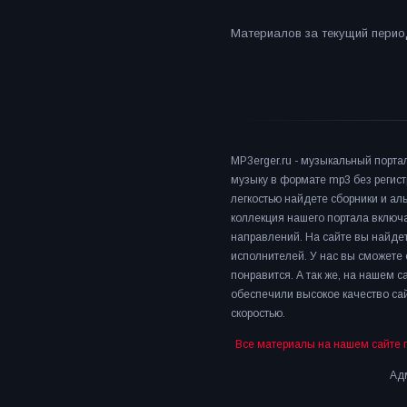
Материалов за текущий период
MP3erger.ru - музыкальный порта
музыку в формате mp3 без регист
легкостью найдете сборники и а
коллекция нашего портала включ
направлений. На сайте вы найдет
исполнителей. У нас вы сможете 
понравится. А так же, на нашем 
обеспечили высокое качество сай
скоростью.
Все материалы на нашем сайте 
Адм