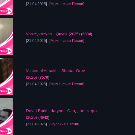
[21.04.2025] [
Армянские Песни
]
Van Ayvazyan - Quyrik (2025)
(
6334
)
[21.04.2025] [
Армянские Песни
]
Voices of Artsakh - Shabat Orov
(2025)
(
7570
)
[21.04.2025] [
Армянские Песни
]
David Barkhudaryan - Сладкое вчера
(2025)
(
4642
)
[21.04.2025] [
Русские Песни
]