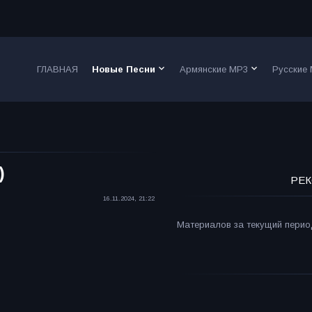
keyboard_arrow_down
keyboard_arrow_down
ГЛАВНАЯ
Новые Песни
Армянские MP3
Русские
)
РЕК
16.11.2024, 21:22
Материалов за текущий период