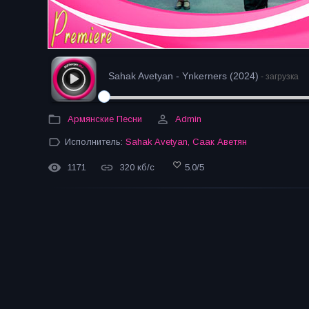
Sahak Avetyan - Ynkerners (2024)
- загрузка
Армянские Песни
Admin
Исполнитель:
Sahak Avetyan
,
Саак Аветян
1171
320 кб/с
5.0
/
5