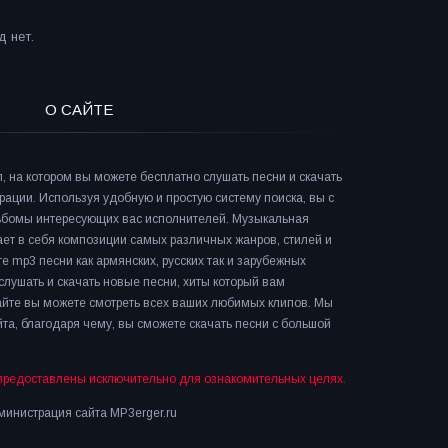
 нет.
О САЙТЕ
л, на котором вы можете бесплатно слушать песни и скачать
рации. Используя удобную и простую систему поиска, вы с
льбомы интересующих вас исполнителей. Музыкальная
ает в себя композиции самых различных жанров, стилей и
е mp3 песни как армянских, русских так и зарубежных
слушать и скачать новые песни, хиты который вам
сайте вы можете смотреть всех ваших любимых клипов. Мы
та, благодаря чему, вы сможете скачать песни с большой
предоставлены исключительно для ознакомительных целях.
инистрация сайта MP3erger.ru