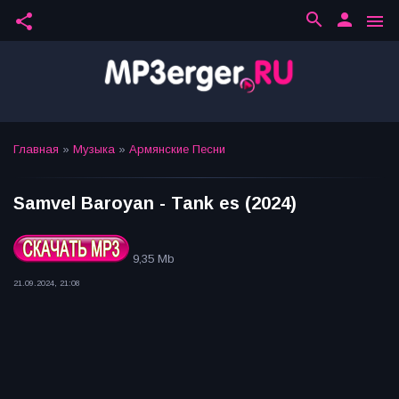
search
person
share
menu
Главная
»
Музыка
»
Армянские Песни
Samvel Baroyan - Tank es (2024)
9,35 Mb
21.09.2024, 21:08