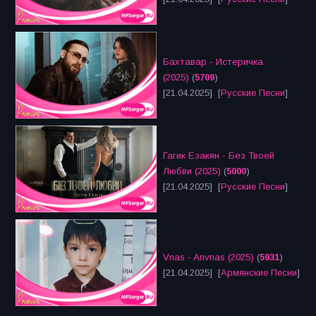
Бахтавар - Истеричка
(2025)
(
5709
)
[21.04.2025] [
Русские Песни
]
Гагик Езакян - Без Твоей
Любви (2025)
(
5000
)
[21.04.2025] [
Русские Песни
]
Vnas - Anvnas (2025)
(
5931
)
[21.04.2025] [
Армянские Песни
]