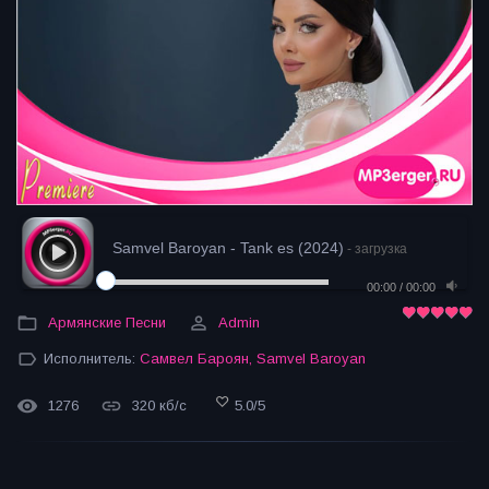
Samvel Baroyan - Tank es (2024)
- загрузка
00:00
/
00:00
Армянские Песни
Admin
Исполнитель:
Самвел Бароян
,
Samvel Baroyan
1276
320 кб/с
5.0
/
5