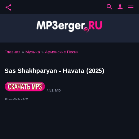
search
person
share
menu
Главная
»
Музыка
»
Армянские Песни
Sas Shakhparyan - Havata (2025)
7,31 Mb
18.01.2025, 23:49