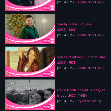
[21.04.2025] [
Армянские Песни
]
Van Ayvazyan - Quyrik
(2025)
(
6338
)
[21.04.2025] [
Армянские Песни
]
Voices of Artsakh - Shabat Orov
(2025)
(
7571
)
[21.04.2025] [
Армянские Песни
]
David Barkhudaryan - Сладкое
вчера (2025)
(
4645
)
[21.04.2025] [
Русские Песни
]