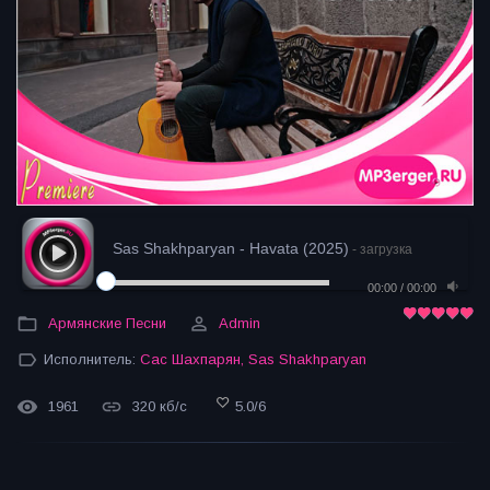
Sas Shakhparyan - Havata (2025)
- загрузка
00:00
/
00:00
Армянские Песни
Admin
Исполнитель:
Сас Шахпарян
,
Sas Shakhparyan
1961
320 кб/с
5.0
/
6