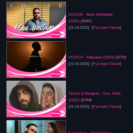
EDGAR - Моя любимая
(2025)
(
5347
)
[21.04.2025] [
Русские Песни
]
HOVOS - Миражи (2025)
(
3773
)
[21.04.2025] [
Русские Песни
]
Tenca & Ninapav - Без Тебя
(2025)
(
5704
)
[21.04.2025] [
Русские Песни
]
Бахтавар - Истеричка