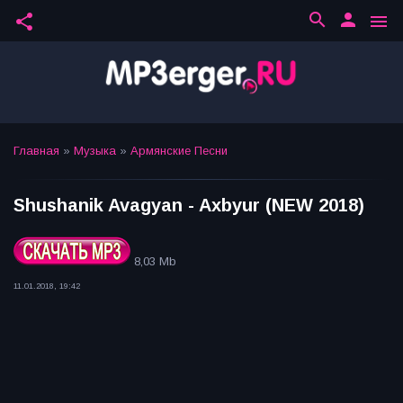
search
person
share
menu
Главная
»
Музыка
»
Армянские Песни
Shushanik Avagyan - Axbyur (NEW 2018)
8,03 Mb
11.01.2018, 19:42