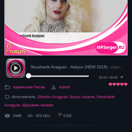
Shushanik Avagyan - Axbyur (NEW 2018)
- загрузка
00:00
/
00:00
Армянские Песни
Admin
Исполнитель:
Shusho Avagyan
,
Шушо Авагян
,
Shushanik
Avagyan
,
Шушаник Авакян
2948
320 кб/с
5.0
/
2