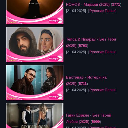
HOVOS - Миражи (2025)
(
3771
)
[21.04.2025] [
Русские Песни
]
Tenca & Ninapav - Без Тебя
(2025)
(
5703
)
[21.04.2025] [
Русские Песни
]
Бахтавар - Истеричка
(2025)
(
5711
)
[21.04.2025] [
Русские Песни
]
Гагик Езакян - Без Твоей
Любви (2025)
(
5000
)
[21.04.2025] [
Русские Песни
]