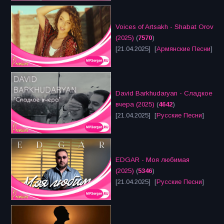
Voices of Artsakh - Shabat Orov
(2025)
(
7570
)
[21.04.2025] [
Армянские Песни
]
David Barkhudaryan - Сладкое
вчера (2025)
(
4642
)
[21.04.2025] [
Русские Песни
]
EDGAR - Моя любимая
(2025)
(
5346
)
[21.04.2025] [
Русские Песни
]