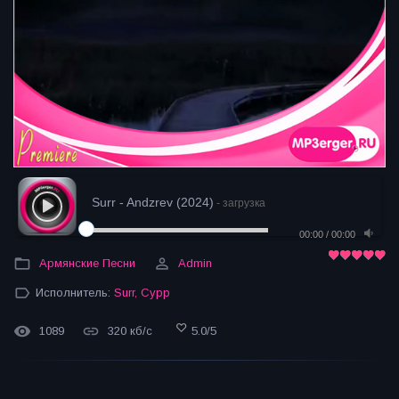
Surr - Andzrev (2024)
- загрузка
00:00
/
00:00
Армянские Песни
Admin
Исполнитель:
Surr
,
Сурр
1089
320 кб/с
5.0
/
5