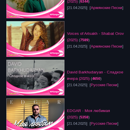
(2025)
(
6344
)
[21.04.2025] [
Армянские Песни
]
Voices of Artsakh - Shabat Orov
(2025)
(
7589
)
[21.04.2025] [
Армянские Песни
]
David Barkhudaryan - Сладкое
вчера (2025)
(
4650
)
[21.04.2025] [
Русские Песни
]
EDGAR - Моя любимая
(2025)
(
5358
)
[21.04.2025] [
Русские Песни
]