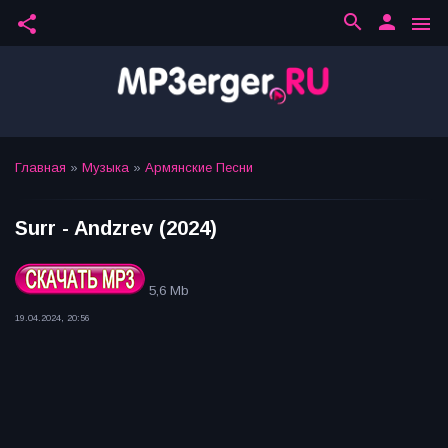
search
person
share
menu
Главная
»
Музыка
»
Армянские Песни
Surr - Andzrev (2024)
5,6 Mb
19.04.2024, 20:56