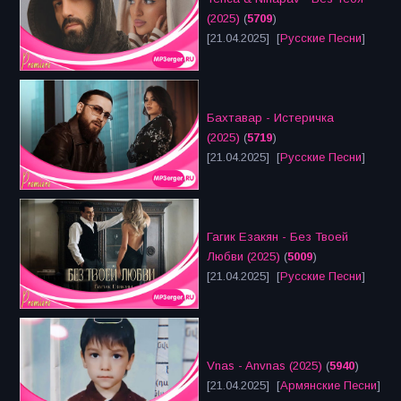
(2025)
(
5709
)
[21.04.2025] [
Русские Песни
]
Бахтавар - Истеричка
(2025)
(
5719
)
[21.04.2025] [
Русские Песни
]
Гагик Езакян - Без Твоей
Любви (2025)
(
5009
)
[21.04.2025] [
Русские Песни
]
Vnas - Anvnas (2025)
(
5940
)
[21.04.2025] [
Армянские Песни
]