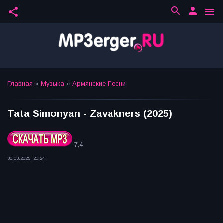
search
person
share
menu
Главная
»
Музыка
»
Армянские Песни
Tata Simonyan - Zavakners (2025)
7,4
30.03.2025, 20:24