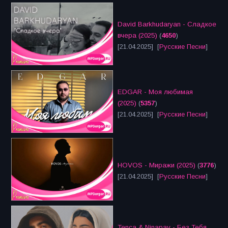
David Barkhudaryan - Сладкое
вчера (2025)
(
4650
)
[21.04.2025] [
Русские Песни
]
EDGAR - Моя любимая
(2025)
(
5357
)
[21.04.2025] [
Русские Песни
]
HOVOS - Миражи (2025)
(
3776
)
[21.04.2025] [
Русские Песни
]
Tenca & Ninapav - Без Тебя