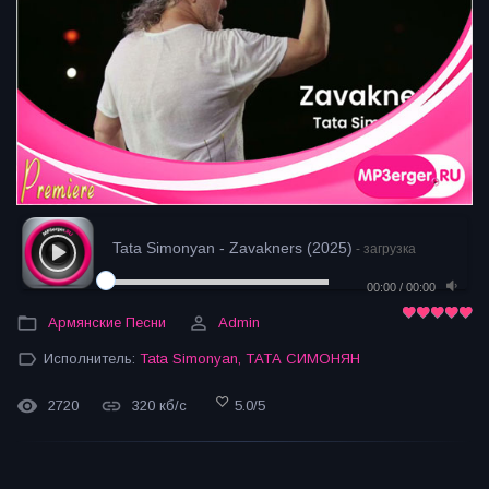
Tata Simonyan - Zavakners (2025)
- загрузка
00:00
/
00:00
Армянские Песни
Admin
Исполнитель:
Tata Simonyan
,
ТАТА СИМОНЯН
2720
320 кб/с
5.0
/
5