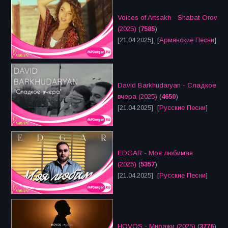
Voices of Artsakh - Shabat Orov
(2025)
(
7585
)
[21.04.2025] [
Армянские Песни
]
David Barkhudaryan - Сладкое
вчера (2025)
(
4650
)
[21.04.2025] [
Русские Песни
]
EDGAR - Моя любимая
(2025)
(
5357
)
[21.04.2025] [
Русские Песни
]
HOVOS - Миражи (2025)
(
3776
)