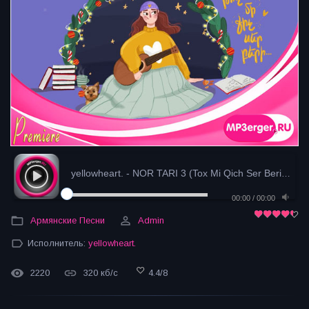
yellowheart. - NOR TARI 3 (Tox Mi Qich Ser Beri) (...
- 
00:00
/
00:00
Армянские Песни
Admin
Исполнитель:
yellowheart.
2220
320 кб/с
4.4
/
8