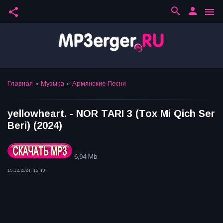
search
person
share
menu
Главная
»
Музыка
»
Армянские Песни
yellowheart. - NOR TARI 3 (Tox Mi Qich Ser
Beri) (2024)
6,94 Mb
15.12.2024, 12:43