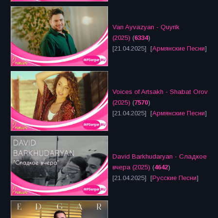
Van Ayvazyan - Quyrik
(2025)
(
6334
)
[21.04.2025] [
Армянские Песни
]
Voices of Artsakh - Shabat Orov
(2025)
(
7570
)
[21.04.2025] [
Армянские Песни
]
David Barkhudaryan - Сладкое
вчера (2025)
(
4642
)
[21.04.2025] [
Русские Песни
]