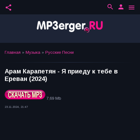
search
person
share
menu
Главная
»
Музыка
»
Русские Песни
Арам Карапетян - Я приеду к тебе в
Ереван (2024)
7,69 Mb
23.11.2024, 21:47