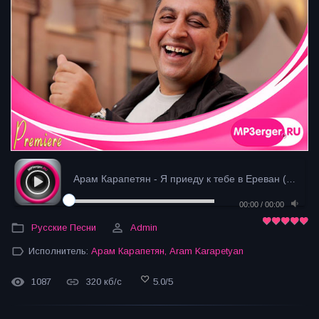
Арам Карапетян - Я приеду к тебе в Ереван (2024)
-
00:00
/
00:00
Русские Песни
Admin
Исполнитель:
Арам Карапетян
,
Aram Karapetyan
1087
320 кб/с
5.0
/
5