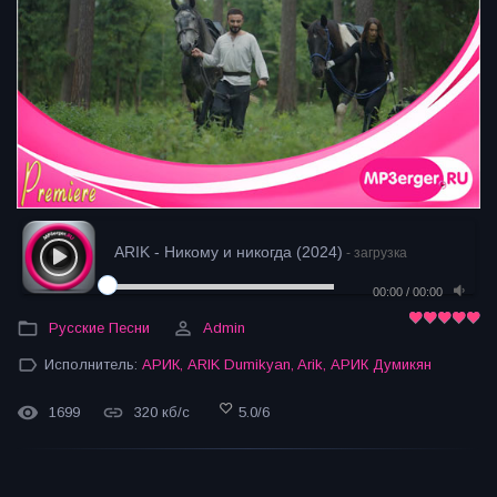
ARIK - Никому и никогда (2024)
- загрузка
00:00
/
00:00
Русские Песни
Admin
Исполнитель:
АРИК
,
ARIK Dumikyan
,
Arik
,
АРИК Думикян
1699
320 кб/с
5.0
/
6