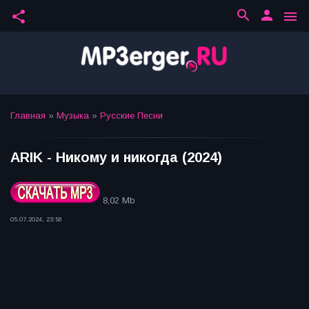
search
person
share
menu
Главная
»
Музыка
»
Русские Песни
ARIK - Никому и никогда (2024)
8,02 Mb
05.07.2024, 23:58