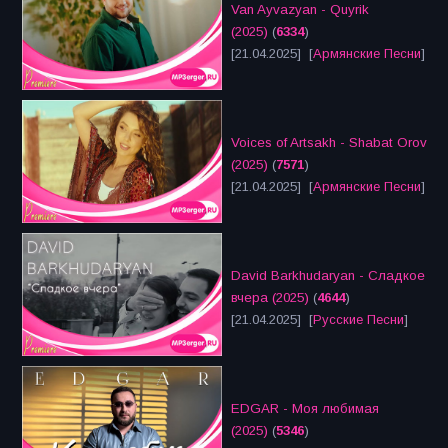
Van Ayvazyan - Quyrik
(2025)
(
6334
)
[21.04.2025] [
Армянские Песни
]
Voices of Artsakh - Shabat Orov
(2025)
(
7571
)
[21.04.2025] [
Армянские Песни
]
David Barkhudaryan - Сладкое
вчера (2025)
(
4644
)
[21.04.2025] [
Русские Песни
]
EDGAR - Моя любимая
(2025)
(
5346
)