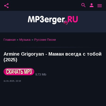
search
person
share
menu
Главная
»
Музыка
»
Русские Песни
Armine Grigoryan - Маман всегда с тобой
(2025)
9,73 Mb
11.01.2025, 22:19