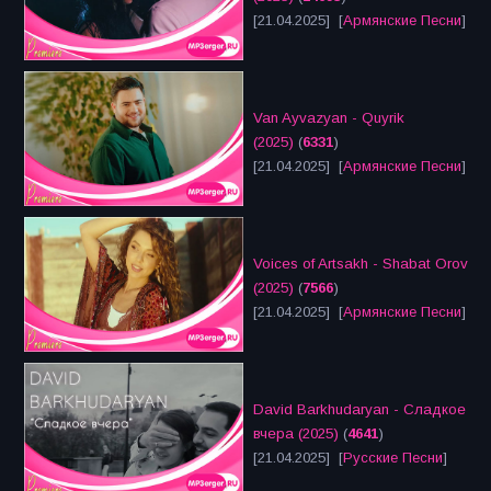
[21.04.2025] [
Армянские Песни
]
Van Ayvazyan - Quyrik
(2025)
(
6331
)
[21.04.2025] [
Армянские Песни
]
Voices of Artsakh - Shabat Orov
(2025)
(
7566
)
[21.04.2025] [
Армянские Песни
]
David Barkhudaryan - Сладкое
вчера (2025)
(
4641
)
[21.04.2025] [
Русские Песни
]