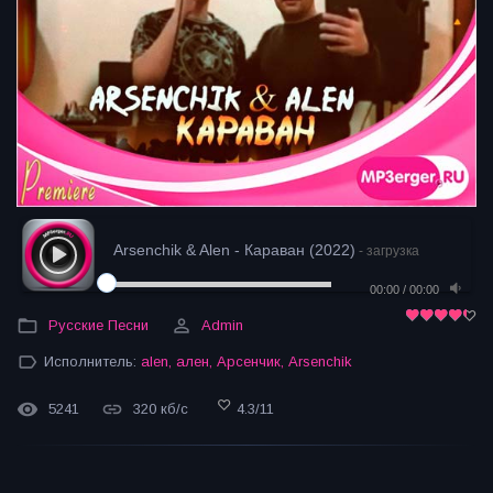
Arsenchik & Alen - Караван (2022)
- загрузка
00:00
/
00:00
Русские Песни
Admin
Исполнитель:
alen
,
ален
,
Арсенчик
,
Arsenchik
5241
320 кб/с
4.3
/
11