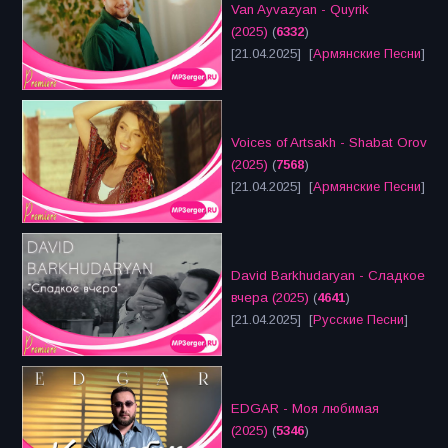
Van Ayvazyan - Quyrik
(2025)
(
6332
)
[21.04.2025] [
Армянские Песни
]
Voices of Artsakh - Shabat Orov
(2025)
(
7568
)
[21.04.2025] [
Армянские Песни
]
David Barkhudaryan - Сладкое
вчера (2025)
(
4641
)
[21.04.2025] [
Русские Песни
]
EDGAR - Моя любимая
(2025)
(
5346
)