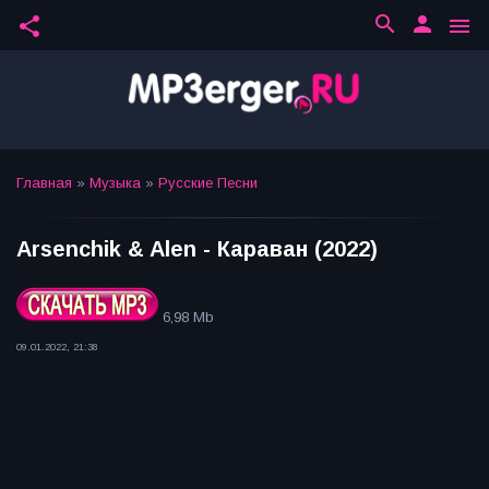
search
person
share
menu
Главная
»
Музыка
»
Русские Песни
Arsenchik & Alen - Караван (2022)
6,98 Mb
09.01.2022, 21:38