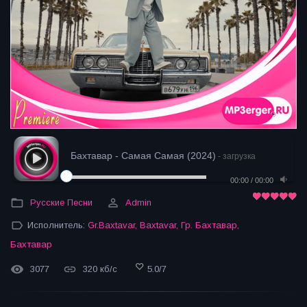
Бахтавар - Самая Самая (2024)
- загрузка
00:00
/
00:00
Русские Песни
Admin
Исполнитель:
Gr.Baxtavar
,
Baxtavar
,
Гр. Бахтавар
,
Бахтавар
3077
320 кб/с
5.0
/
7