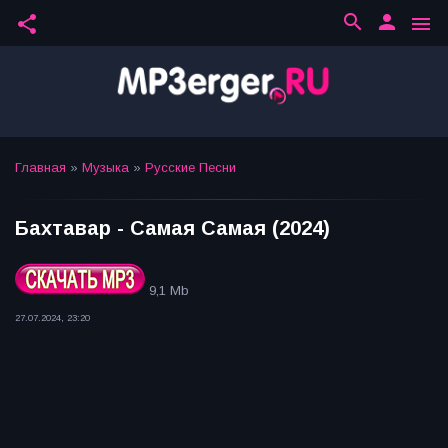
search
person
share
menu
Главная
»
Музыка
»
Русские Песни
Бахтавар - Самая Самая (2024)
9,1 Mb
27.07.2024, 23:20