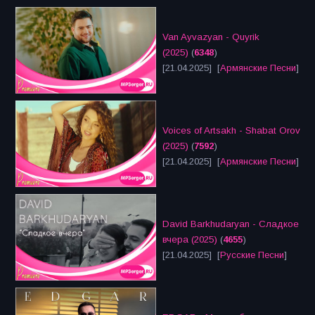
Van Ayvazyan - Quyrik
(2025)
(
6348
)
[21.04.2025] [
Армянские Песни
]
Voices of Artsakh - Shabat Orov
(2025)
(
7592
)
[21.04.2025] [
Армянские Песни
]
David Barkhudaryan - Сладкое
вчера (2025)
(
4655
)
[21.04.2025] [
Русские Песни
]