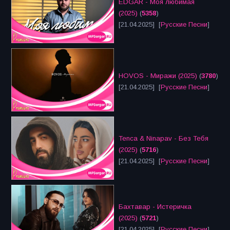
EDGAR - Моя любимая
(2025)
(
5358
)
[21.04.2025] [
Русские Песни
]
HOVOS - Миражи (2025)
(
3780
)
[21.04.2025] [
Русские Песни
]
Tenca & Ninapav - Без Тебя
(2025)
(
5716
)
[21.04.2025] [
Русские Песни
]
Бахтавар - Истеричка
(2025)
(
5721
)
[21.04.2025] [
Русские Песни
]