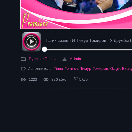
Гагик Езакян И Тимур Темиров - У Дружбы Н
Русские Песни
Admin
Исполнитель:
Timur Temirov
,
Тимур Темиров
,
Gagik Ezak
1223
320 кб/с
5.0
/
5