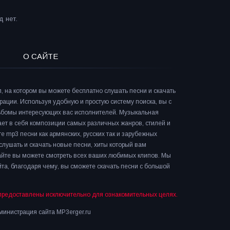
 нет.
О САЙТЕ
л, на котором вы можете бесплатно слушать песни и скачать
рации. Используя удобную и простую систему поиска, вы с
льбомы интересующих вас исполнителей. Музыкальная
ает в себя композиции самых различных жанров, стилей и
е mp3 песни как армянских, русских так и зарубежных
слушать и скачать новые песни, хиты который вам
сайте вы можете смотреть всех ваших любимых клипов. Мы
та, благодаря чему, вы сможете скачать песни с большой
предоставлены исключительно для ознакомительных целях.
инистрация сайта MP3erger.ru