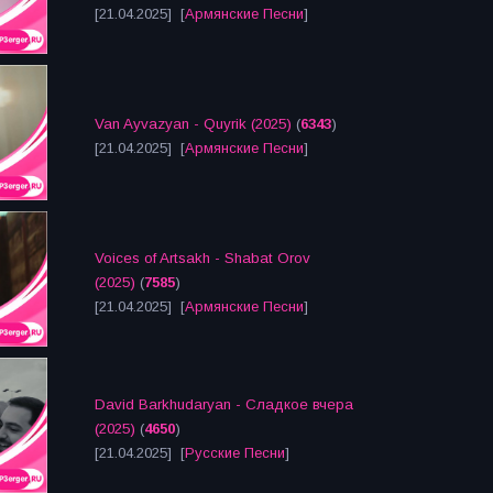
[21.04.2025] [
Армянские Песни
]
Van Ayvazyan - Quyrik (2025)
(
6343
)
[21.04.2025] [
Армянские Песни
]
Voices of Artsakh - Shabat Orov
(2025)
(
7585
)
[21.04.2025] [
Армянские Песни
]
David Barkhudaryan - Сладкое вчера
(2025)
(
4650
)
[21.04.2025] [
Русские Песни
]