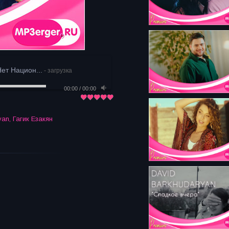
ет Национ...
- загрузка
00:00
/
00:00
yan
,
Гагик Езакян