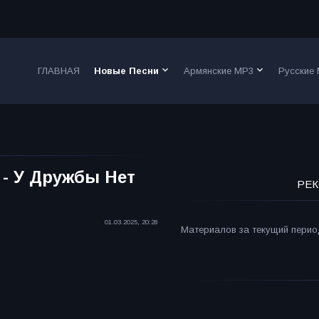
keyboard_arrow_down
keyboard_arrow_down
ГЛАВНАЯ
Новые Песни
Армянские MP3
Русские
 - У Дружбы Нет
РЕК
01.03.2025, 20:28
Материалов за текущий период