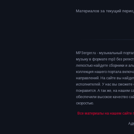
Материалов за текущий период
MP3erger.ru - музыкальный порта
музыку в формате mp3 без регист
легкостью найдете сборники и а
коллекция нашего портала включ
направлений. На сайте вы найдет
исполнителей. У нас вы сможете 
понравится. А так же, на нашем 
обеспечили высокое качество сай
скоростью.
Все материалы на нашем сайте 
Адм