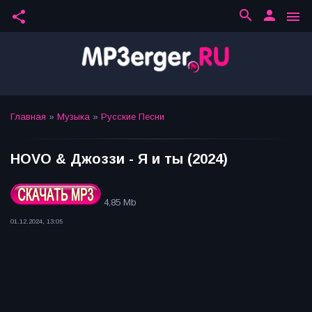
search
person
share
menu
Главная
»
Музыка
»
Русские Песни
HOVO & Джоззи - Я и ты (2024)
4,85 Mb
01.12.2024, 13:05