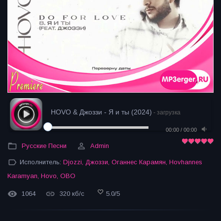
HOVO & Джоззи - Я и ты (2024)
- загрузка
00:00
/
00:00
Русские Песни
Admin
Исполнитель:
Djozzi
,
Джоззи
,
Оганнес Карамян
,
Hovhannes
Karamyan
,
Hovo
,
ОВО
1064
320 кб/с
5.0
/
5