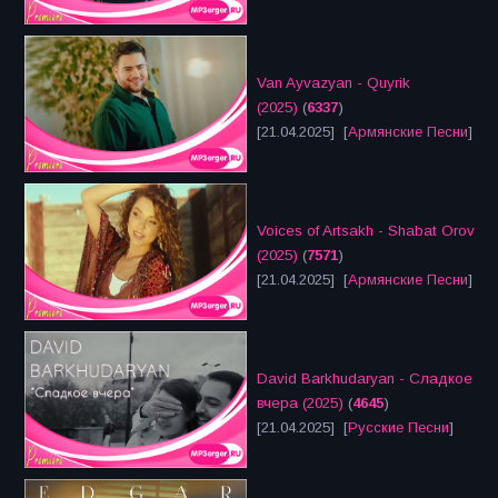
Van Ayvazyan - Quyrik
(2025)
(
6337
)
[21.04.2025] [
Армянские Песни
]
Voices of Artsakh - Shabat Orov
(2025)
(
7571
)
[21.04.2025] [
Армянские Песни
]
David Barkhudaryan - Сладкое
вчера (2025)
(
4645
)
[21.04.2025] [
Русские Песни
]