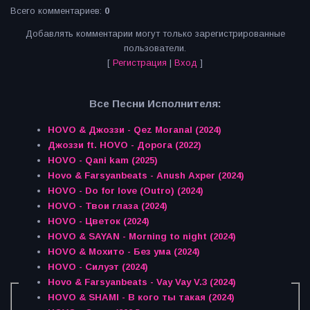
Всего комментариев
:
0
Добавлять комментарии могут только зарегистрированные
пользователи.
[
Регистрация
|
Вход
]
Все Песни Исполнителя:
HOVO & Джоззи - Qez Moranal (2024)
Джоззи ft. HOVO - Дорога (2022)
HOVO - Qani kam (2025)
Hovo & Farsyanbeats - Anush Axper (2024)
HOVO - Do for love (Outro) (2024)
HOVO - Твои глаза (2024)
HOVO - Цветок (2024)
HOVO & SAYAN - Morning to night (2024)
HOVO & Мохито - Без ума (2024)
HOVO - Силуэт (2024)
Hovo & Farsyanbeats - Vay Vay V.3 (2024)
HOVO & SHAMI - В кого ты такая (2024)