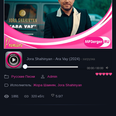
Jora Shahinyan - Ara Vay (2024)
- загрузка
00:00
/
00:00
Русские Песни
Admin
Исполнитель:
Жора Шаинян
,
Jora Shahinyan
1891
320 кб/с
5.0
/
7