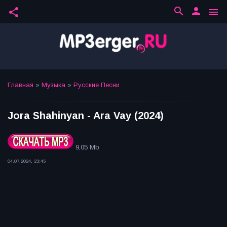
search
person
share
menu
Главная
»
Музыка
»
Русские Песни
Jora Shahinyan - Ara Vay (2024)
9,05 Mb
04.07.2024, 23:45