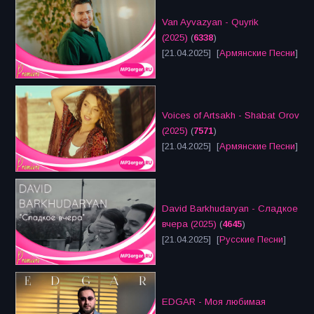
Van Ayvazyan - Quyrik
(2025)
(
6338
)
[21.04.2025] [
Армянские Песни
]
Voices of Artsakh - Shabat Orov
(2025)
(
7571
)
[21.04.2025] [
Армянские Песни
]
David Barkhudaryan - Сладкое
вчера (2025)
(
4645
)
[21.04.2025] [
Русские Песни
]
EDGAR - Моя любимая