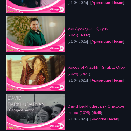
[21.04.2025] [
Армянские Песни
]
Van Ayvazyan - Quyrik
(2025)
(
6337
)
[21.04.2025] [
Армянские Песни
]
Voices of Artsakh - Shabat Orov
(2025)
(
7571
)
[21.04.2025] [
Армянские Песни
]
David Barkhudaryan - Сладкое
вчера (2025)
(
4645
)
[21.04.2025] [
Русские Песни
]