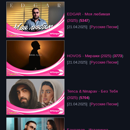
EDGAR - Моя любимая
(2025)
(
5347
)
[21.04.2025] [
Русские Песни
]
HOVOS - Миражи (2025)
(
3773
)
[21.04.2025] [
Русские Песни
]
Tenca & Ninapav - Без Тебя
(2025)
(
5704
)
[21.04.2025] [
Русские Песни
]
Бахтавар - Истеричка