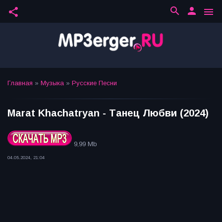
search
person
share
menu
Главная
»
Музыка
»
Русские Песни
Marat Khachatryan - Танец Любви (2024)
9,99 Mb
04.05.2024, 21:04