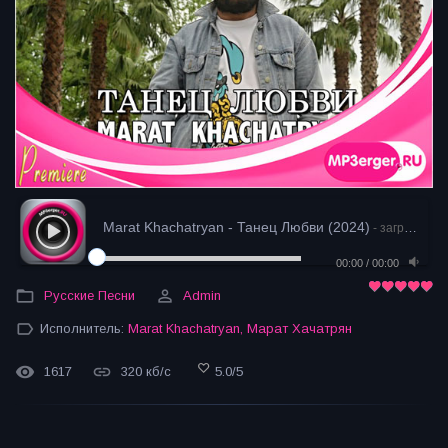
Marat Khachatryan - Танец Любви (2024)
- загрузка
00:00
/
00:00
Русские Песни
Admin
Исполнитель:
Marat Khachatryan
,
Марат Хачатрян
1617
320 кб/с
5.0
/
5