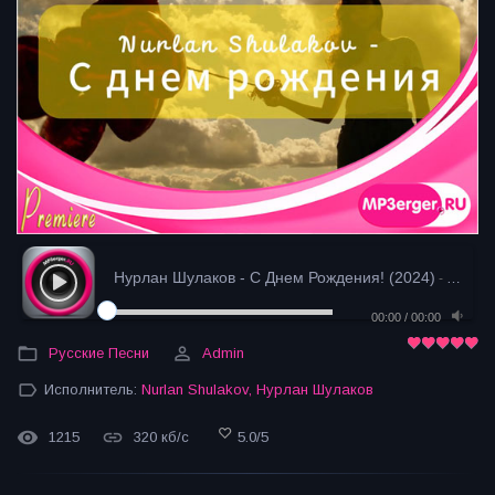
Нурлан Шулаков - С Днем Рождения! (2024)
- загрузка
00:00
/
00:00
Русские Песни
Admin
Исполнитель:
Nurlan Shulakov
,
Нурлан Шулаков
1215
320 кб/с
5.0
/
5