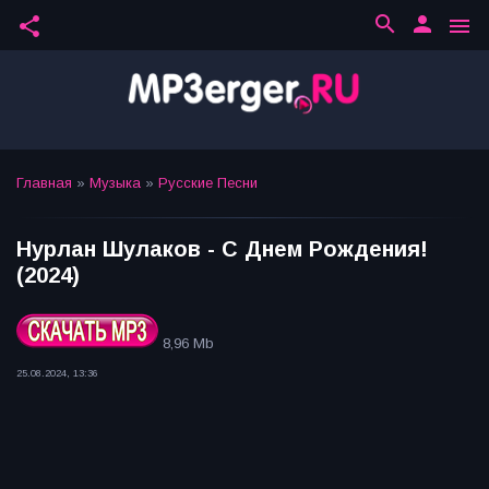
search
person
share
menu
Главная
»
Музыка
»
Русские Песни
Нурлан Шулаков - С Днем Рождения!
(2024)
8,96 Mb
25.08.2024, 13:36