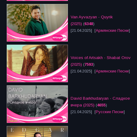
Van Ayvazyan - Quyrik
(2025)
(
6348
)
[21.04.2025] [
Армянские Песни
]
Voices of Artsakh - Shabat Orov
(2025)
(
7593
)
[21.04.2025] [
Армянские Песни
]
David Barkhudaryan - Сладкое
вчера (2025)
(
4655
)
[21.04.2025] [
Русские Песни
]