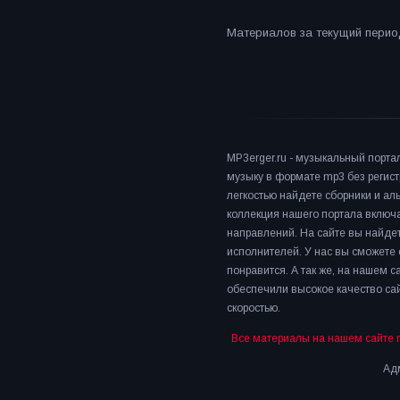
Материалов за текущий период
MP3erger.ru - музыкальный порта
музыку в формате mp3 без регист
легкостью найдете сборники и а
коллекция нашего портала включ
направлений. На сайте вы найдет
исполнителей. У нас вы сможете 
понравится. А так же, на нашем 
обеспечили высокое качество сай
скоростью.
Все материалы на нашем сайте 
Адм