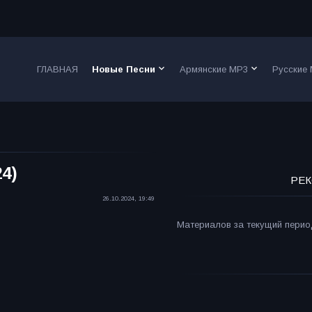
keyboard_arrow_down
keyboard_arrow_down
ГЛАВНАЯ
Новые Песни
Армянские MP3
Русские
4)
РЕК
26.10.2024, 19:49
Материалов за текущий период