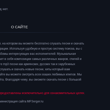
 нет.
О САЙТЕ
л, на котором вы можете бесплатно слушать песни и скачать
рации. Используя удобную и простую систему поиска, вы с
льбомы интересующих вас исполнителей. Музыкальная
ает в себя композиции самых различных жанров, стилей и
е mp3 песни как армянских, русских так и зарубежных
слушать и скачать новые песни, хиты который вам
сайте вы можете смотреть всех ваших любимых клипов. Мы
та, благодаря чему, вы сможете скачать песни с большой
предоставлены исключительно для ознакомительных целях.
инистрация сайта MP3erger.ru