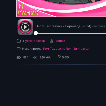
Rom Tamrazyan - Серенада (2024)
- загрузка
Русские Песни
Admin
Исполнитель:
Ром Тамразян
,
Rom Tamrazyan
914
320 кб/с
5.0
/
5