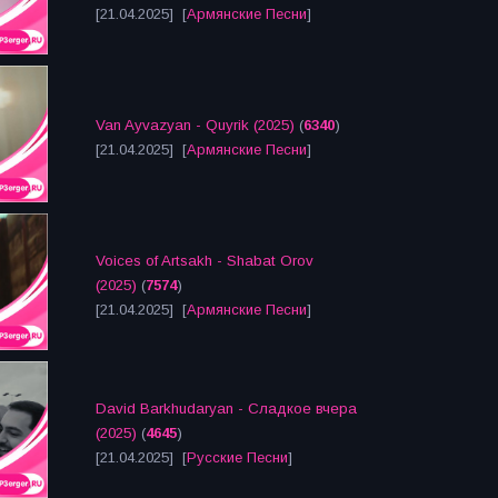
[21.04.2025] [
Армянские Песни
]
Van Ayvazyan - Quyrik (2025)
(
6340
)
[21.04.2025] [
Армянские Песни
]
Voices of Artsakh - Shabat Orov
(2025)
(
7574
)
[21.04.2025] [
Армянские Песни
]
David Barkhudaryan - Сладкое вчера
(2025)
(
4645
)
[21.04.2025] [
Русские Песни
]