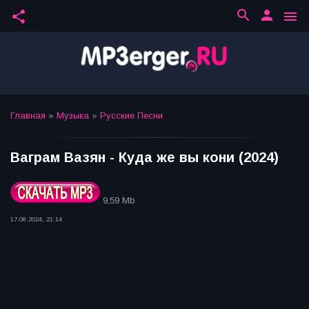
search
person
share
menu
Главная
»
Музыка
»
Русские Песни
Ваграм Вазян - Куда же вы кони (2024)
9,59 Mb
17.08.2024, 21:14