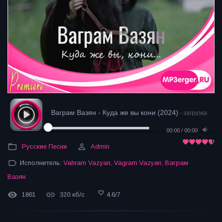
Ваграм Вазян - Куда же вы кони (2024)
- загрузка
00:00
/
00:00
Русские Песни
Admin
Исполнитель:
Vahram Vazyan
,
Vagram Vazyan
,
Ваграм
Вазян
1861
320 кб/с
4.6
/
7