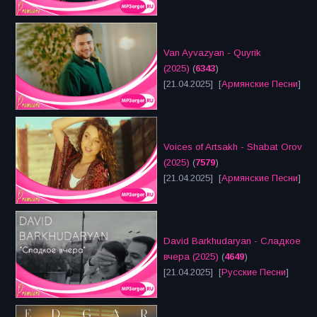
Van Ayvazyan - Quyrik
(2025)
(
6343
)
[21.04.2025] [
Армянские Песни
]
Voices of Artsakh - Shabat Orov
(2025)
(
7579
)
[21.04.2025] [
Армянские Песни
]
David Barkhudaryan - Сладкое
вчера (2025)
(
4649
)
[21.04.2025] [
Русские Песни
]