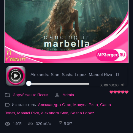
Alexandra Stan, Sasha Lopez, Manuel Riva - Dancin...
00:00
/
00:00
Зарубежные Песни
Admin
Исполнитель:
Александра Стан
,
Мануел Рива
,
Саша
Лопез
,
Manuel Riva
,
Alexandra Stan
,
Sasha Lopez
1405
320 кб/с
5.0
/
7