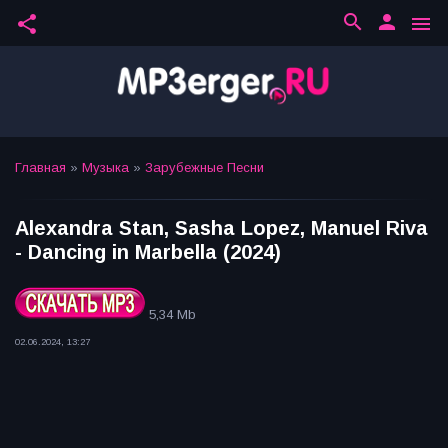
search
person
share
menu
Главная
»
Музыка
»
Зарубежные Песни
Alexandra Stan, Sasha Lopez, Manuel Riva
- Dancing in Marbella (2024)
5,34 Mb
02.06.2024, 13:27