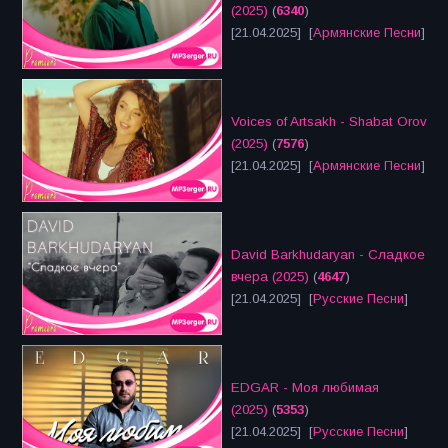
(2025)
(
6340
)
[21.04.2025] [
Армянские Песни
]
Voices of Artsakh - Shabat Orov
(2025)
(
7576
)
[21.04.2025] [
Армянские Песни
]
David Barkhudaryan - Сладкое
вчера (2025)
(
4647
)
[21.04.2025] [
Русские Песни
]
EDGAR - Моя любимая
(2025)
(
5353
)
[21.04.2025] [
Русские Песни
]