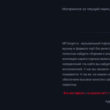
Материалов за текущий период
MP3erger.ru - музыкальный порта
музыку в формате mp3 без регист
легкостью найдете сборники и а
коллекция нашего портала включ
направлений. На сайте вы найдет
исполнителей. У нас вы сможете 
понравится. А так же, на нашем 
обеспечили высокое качество сай
скоростью.
Все материалы на нашем сайте 
Адм