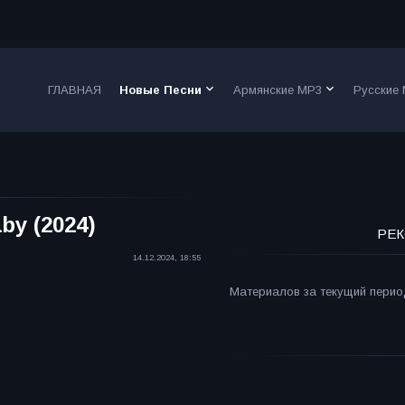
keyboard_arrow_down
keyboard_arrow_down
ГЛАВНАЯ
Новые Песни
Армянские MP3
Русские
aby (2024)
РЕК
14.12.2024, 18:55
Материалов за текущий период