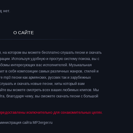
 нет.
О САЙТЕ
л, на котором вы можете бесплатно слушать песни и скачать
рации. Используя удобную и простую систему поиска, вы с
льбомы интересующих вас исполнителей. Музыкальная
ает в себя композиции самых различных жанров, стилей и
е mp3 песни как армянских, русских так и зарубежных
слушать и скачать новые песни, хиты который вам
сайте вы можете смотреть всех ваших любимых клипов. Мы
та, благодаря чему, вы сможете скачать песни с большой
предоставлены исключительно для ознакомительных целях.
инистрация сайта MP3erger.ru