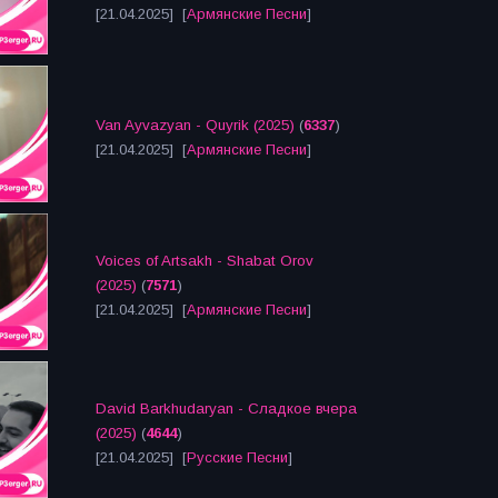
[21.04.2025] [
Армянские Песни
]
Van Ayvazyan - Quyrik (2025)
(
6337
)
[21.04.2025] [
Армянские Песни
]
Voices of Artsakh - Shabat Orov
(2025)
(
7571
)
[21.04.2025] [
Армянские Песни
]
David Barkhudaryan - Сладкое вчера
(2025)
(
4644
)
[21.04.2025] [
Русские Песни
]