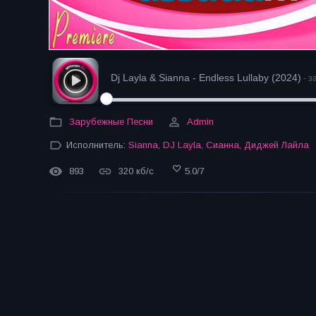
Dj Layla & Sianna - Endless Lullaby (2024)
- з
Зарубежные Песни
Admin
Исполнитель:
Sianna
,
DJ Layla
,
Сианна
,
Диджей Лайла
893
320 кб/с
5.0
/
7