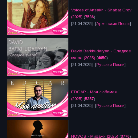
Voices of Artsakh - Shabat Orov
(2025)
(
7586
)
[21.04.2025] [
Армянские Песни
]
David Barkhudaryan - Сладкое
вчера (2025)
(
4650
)
[21.04.2025] [
Русские Песни
]
EDGAR - Моя любимая
(2025)
(
5357
)
[21.04.2025] [
Русские Песни
]
HOVOS - Миражи (2025)
(
3776
)