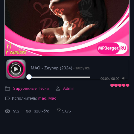
MAO - Zeynep (2024)
- загрузка
00:00
/
00:00
Зарубежные Песни
Admin
Исполнитель:
mao
,
Мао
952
320 кб/с
5.0
/
5