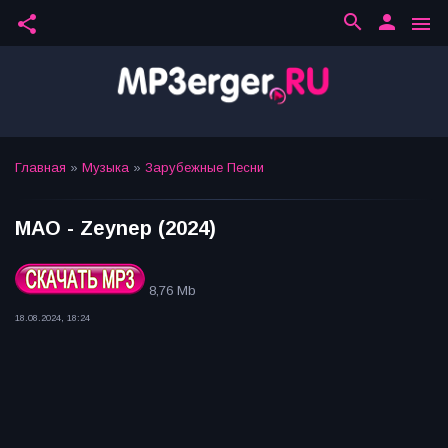
search
person
share
menu
Главная
»
Музыка
»
Зарубежные Песни
MAO - Zeynep (2024)
8,76 Mb
18.08.2024, 18:24