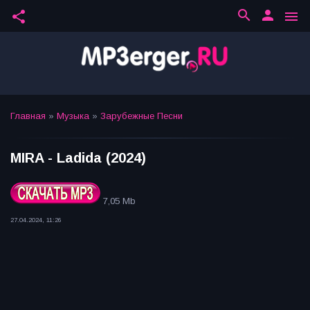
search
person
share
menu
Главная
»
Музыка
»
Зарубежные Песни
MIRA - Ladida (2024)
7,05 Mb
27.04.2024, 11:26