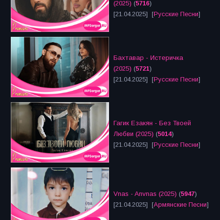
(2025)
(
5716
)
[21.04.2025] [
Русские Песни
]
Бахтавар - Истеричка
(2025)
(
5721
)
[21.04.2025] [
Русские Песни
]
Гагик Езакян - Без Твоей
Любви (2025)
(
5014
)
[21.04.2025] [
Русские Песни
]
Vnas - Anvnas (2025)
(
5947
)
[21.04.2025] [
Армянские Песни
]