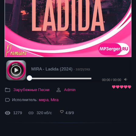
MIRA - Ladida (2024)
- загрузка
00:00
/
00:00
Зарубежные Песни
Admin
Исполнитель:
мира
,
Mira
1279
320 кб/с
4.8
/
9