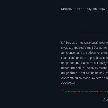
Материалов за текущий период
MP3erger.ru - музыкальный порта
музыку в формате mp3 без регист
легкостью найдете сборники и а
коллекция нашего портала включ
направлений. На сайте вы найдет
исполнителей. У нас вы сможете 
понравится. А так же, на нашем 
обеспечили высокое качество сай
скоростью.
Все материалы на нашем сайте 
Адм