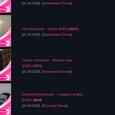
[21.04.2025] [
Армянские Песни
]
Van Ayvazyan - Quyrik (2025)
(
6337
)
[21.04.2025] [
Армянские Песни
]
Voices of Artsakh - Shabat Orov
(2025)
(
7571
)
[21.04.2025] [
Армянские Песни
]
David Barkhudaryan - Сладкое вчера
(2025)
(
4644
)
[21.04.2025] [
Русские Песни
]