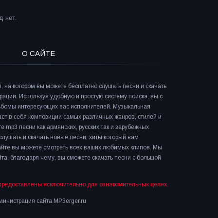
 нет.
О САЙТЕ
л, на котором вы можете бесплатно слушать песни и скачать
рации. Используя удобную и простую систему поиска, вы с
льбомы интересующих вас исполнителей. Музыкальная
ает в себя композиции самых различных жанров, стилей и
е mp3 песни как армянских, русских так и зарубежных
слушать и скачать новые песни, хиты который вам
сайте вы можете смотреть всех ваших любимых клипов. Мы
та, благодаря чему, вы сможете скачать песни с большой
предоставлены исключительно для ознакомительных целях.
инистрация сайта MP3erger.ru