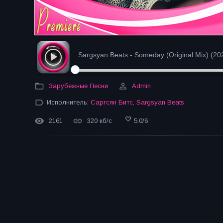
Sargsyan Beats - Someday (Original Mix) (20
Зарубежные Песни
Admin
Исполнитель:
Саргсян Битс
,
Sargsyan Beats
2161
320 кб/с
5.0
/
6