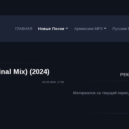
keyboard_arrow_down
keyboard_arrow_down
ГЛАВНАЯ
Новые Песни
Армянские MP3
Русские
nal Mix) (2024)
РЕК
02.03.2024, 17:59
Материалов за текущий период