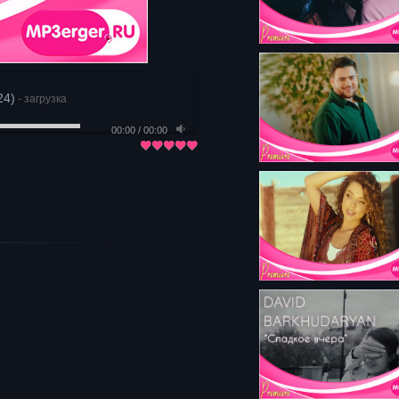
24)
- загрузка
00:00
/
00:00