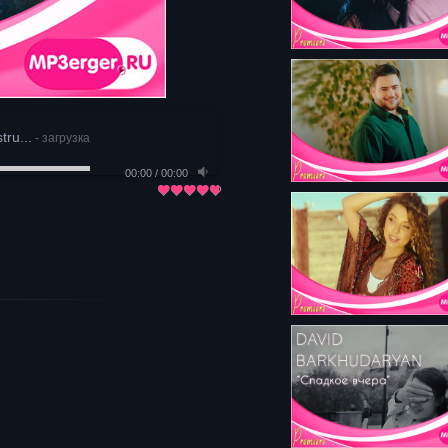
tru...
- загрузка
00:00
/
00:00