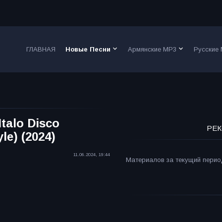
keyboard_arrow_down
keyboard_arrow_down
ГЛАВНАЯ
Новые Песни
Армянские MP3
Русские
Italo Disco
РЕК
le) (2024)
11.06.2024, 19:44
Материалов за текущий период