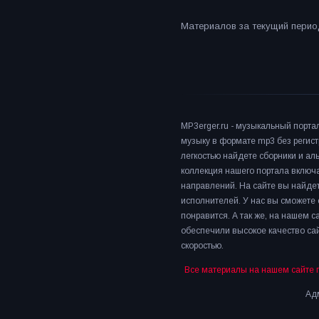
Материалов за текущий период
MP3erger.ru - музыкальный порта
музыку в формате mp3 без регист
легкостью найдете сборники и а
коллекция нашего портала включ
направлений. На сайте вы найдет
исполнителей. У нас вы сможете 
понравится. А так же, на нашем 
обеспечили высокое качество сай
скоростью.
Все материалы на нашем сайте 
Адм