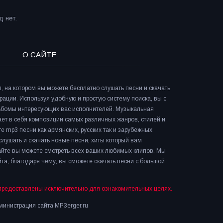
 нет.
О САЙТЕ
л, на котором вы можете бесплатно слушать песни и скачать
рации. Используя удобную и простую систему поиска, вы с
льбомы интересующих вас исполнителей. Музыкальная
ает в себя композиции самых различных жанров, стилей и
е mp3 песни как армянских, русских так и зарубежных
слушать и скачать новые песни, хиты который вам
сайте вы можете смотреть всех ваших любимых клипов. Мы
та, благодаря чему, вы сможете скачать песни с большой
предоставлены исключительно для ознакомительных целях.
инистрация сайта MP3erger.ru