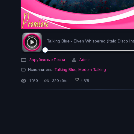
Talking Blue - Elven Whispered (Italo Disco Ins
Зарубежные Песни
Admin
Исполнитель:
Talking Blue
,
Modern Talking
1930
320 кб/с
4.8
/
8